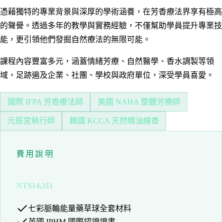
憑藉獨特的專業背景與深厚的學術涵養，在芳香療法界享有極高
的聲譽。透過多年的教學與實務經驗，不僅幫助學員提升專業技
能，更引領他們發掘自然療法的無限可能。
課程內容豐富多元，涵蓋情緒芳療、自然醫學、香水調製等領
域，足跡遍及企業、社團、學校與政府單位，深受學員喜愛。
國際 IFPA 芳香療法師
美國 NAHA 整體芳療師
元辰宮執行師
韓國 KCCA 天然精油線香
費用說明
原價 NT$16,800
NT$14,311
七彩脈輪能量藥草球全套材料
英國 IPHM 國際認證證書