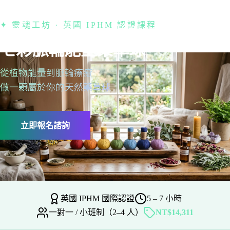
✦ 靈魂工坊 · 英國 IPHM 認證課程
七彩脈輪能量藥草球
從植物能量到脈輪療癒
做一顆屬於你的天然藥草球
立即報名諮詢
英國 IPHM 國際認證
5 – 7 小時
一對一 / 小班制（2–4 人）
NT$14,311