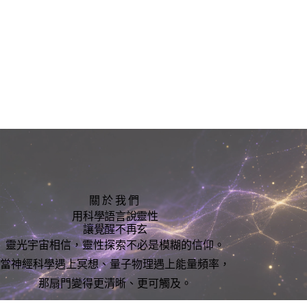
關於我們
用科學語言說靈性
讓覺醒不再玄
靈光宇宙相信，靈性探索不必是模糊的信仰。
當神經科學遇上冥想、量子物理遇上能量頻率，
那扇門變得更清晰、更可觸及。