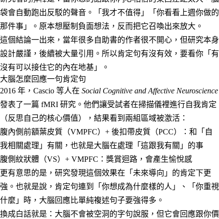
袋會自動跑出反駁的聲音。「我才不值得」「你看看上週你做的
那件事」。原本想壓制負面想法，反而把它召喚出來放大。
這個結論一出來，當年很多自助書的作者很不開心，但研究本身
設計嚴謹，後續被大量引用。所以肯定句有沒有效，要看你「有
沒有可以接住它的內在地基」。
大腦怎麼回應一句肯定句
2016 年，Cascio 等人在
Social Cognitive and Affective Neuroscience
發表了一篇 fMRI 研究。他們讓受試者在掃描儀裡進行自我肯定
（反思自己的核心價值），結果看到兩組區域被激活：
腹內側前額葉皮質（VMPFC）+ 後扣帶皮質（PCC）
：和「自
我相關處理」有關，也就是大腦在處理「這跟我有關」的事
腹側紋狀體（VS）+ VMPFC
：獎賞迴路，會產生愉悅感
更有意思的是，研究發現這個效果在「未來導向」的肯定下更
強。也就是說，肯定句連到「你想成為什麼樣的人」、「你重視
什麼」時，大腦回應比單純複述句子要強得多。
換成白話就是：大腦不會被空洞的字句說服，但它會回應跟你價