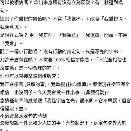
可以被相信嗎？
念出來身體有沒有立刻反駁？有，就退到橋
句。
連到了你重視的價值嗎？
不寫「我很棒」，改寫「我重視 X，
我願意 X」。
是現在式嗎？
用「我正在」「我願意」「我選擇」開頭，不用
「我會」。
配了一個小行動嗎？
沒有行動的肯定句，只是漂亮的字串。
允許矛盾存在嗎？
不需要 100% 相信才能念，「不完全相信也
沒關係」是一個合理的補丁。
你也可以直接拿這個模版套：
我正在學習 [具體的事]，我重視 [核心價值]。即使現在還不完全
相信，也沒關係。今天我會做一件小事：[具體行動]。
念這種句子的感覺跟「我是宇宙之光」很不同。它不華麗，但會
慢慢沉下去。
不適合念肯定句的時刻
最後想說一件比較少人提的事：有些狀況下，肯定句會弊大於