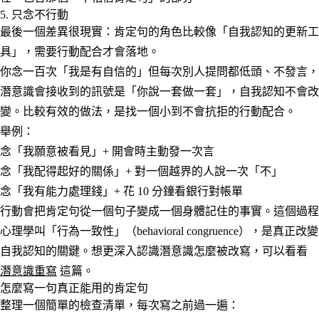
5. 只念不行動
最後一個差異很現實：肯定句的角色比較像「自我認知的更新工
具」，需要行動配合才會落地。
你念一百次「我是有自信的」但每次別人提問都低頭、不發言，
潛意識會接收到的訊號是「你說一套做一套」，自我認知不會改
變。比較有效的做法，是找一個小到不會抗拒的行動配合。
舉例：
念「我願意被看見」+ 開會時主動發一次言
念「我配得起好的關係」+ 對一個越界的人說一次「不」
念「我有能力處理錢」+ 花 10 分鐘看銀行對帳單
行動會把肯定句從一個句子變成一個身體記住的事實。這個過程
心理學叫「行為一致性」（behavioral congruence），是真正改變
自我認知的關鍵。想更深入認識潛意識怎麼被改寫，可以看看
潛意識重寫
這篇。
怎麼寫一句真正能用的肯定句
整理一個簡單的檢查清單，每次寫之前過一遍：