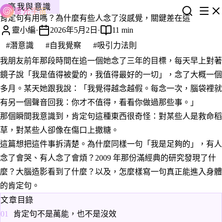
高我與意識
靈光宇宙
肯定句有用嗎？為什麼有些人念了沒感覺，關鍵差在這
靈小編
·
2026年5月2日
·
11 min
#潛意識
#自我覺察
#吸引力法則
我朋友前年那段時間在追一個她念了三年的目標，每天早上對著
鏡子說「我是值得被愛的，我值得最好的一切」，念了大概一個
多月。某天她跟我說：「我覺得越念越假。每念一次，腦袋裡就
有另一個聲音回我：你才不值得，看看你做過那些事。」
那個瞬間我意識到，肯定句這種東西很奇怪：對某些人是救命稻
草，對某些人卻像在傷口上撒糖。
這篇想把這件事拆清楚。為什麼同樣一句「我是足夠的」，有人
念了會哭、有人念了會煩？2009 年那份滿經典的研究發現了什
麼？大腦造影看到了什麼？以及，怎麼樣寫一句真正能進入身體
的肯定句。
文章目錄
肯定句不是萬能，也不是沒效