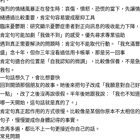
利。
強烈的情緒風暴正在發生時
：哀傷、憤怒、恐慌的當下，先讓情
緒通過比較重要，肯定句容易變成壓抑工具
臨床憂鬱期
：研究顯示憂鬱症患者對正向訊息的吸收能力下降，
肯定句可能加劇「我做不到」的感受。優先尋求專業協助
遇到真正需要解決的問題時
：肯定句不能取代行動。「我充滿豐
盛」念十年，但你三年沒看過信用卡帳單，那是另一回事
肯定句適合的位置是「自我認知的微調」，比較像保養，不是急
救包。
一句話想久了，會比想要快
回到開頭那個朋友的故事。她後來把句子改成「我願意對自己好
一點」，改了之後沒再說很假。半年後她跟我說：「我也不知道
哪一天開始，這句話就是真的了。」
肯定句真正起作用的方式很慢。比較像是某個你原本不太相信的
句子，慢慢變成你身體記得的事實。
念再多遍，都比不上一句更接近你自己的話。
常見問題