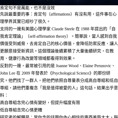
肯定句不是萬能，也不是沒效
先說最重要的事：肯定句（affirmations）有沒有用，這件事在心
理學界其實已經吵了很久。
支持的一邊有美國心理學家 Claude Steele 在 1988 年提出的「自
我肯定理論」（self-affirmation theory）。簡單說，當人感到自我
價值受到威脅，去肯定自己的核心價值，會降低防禦反應、讓人
更願意接受新資訊。這個理論後續累積了大量後續研究，在教
育、健康行為改變等領域都看得到效果。
反對的一邊，最常被引用的是 Joanne Wood、Elaine Perunovic、
John Lee 在 2009 年發表於《Psychological Science》的那份研
究。他們找了一群人，把他們依照自尊量表分成高自尊組和低自
尊組，請他們重複念「我是值得被愛的人」這句話。結果出乎意
料：
高自尊組念完心情有變好，但提升幅度有限
低自尊組念完心情
更糟
研究者的解釋是：當你念的話跟你內心相信的東西差距太大，腦