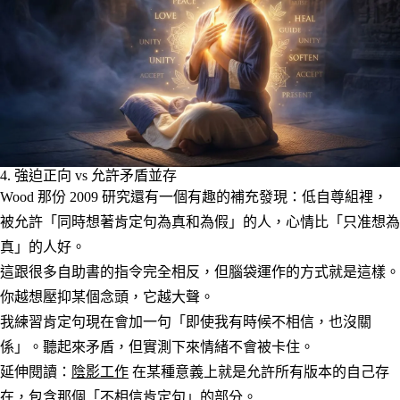
4. 強迫正向 vs 允許矛盾並存
Wood 那份 2009 研究還有一個有趣的補充發現：低自尊組裡，
被允許「同時想著肯定句為真和為假」的人，心情比「只准想為
真」的人好。
這跟很多自助書的指令完全相反，但腦袋運作的方式就是這樣。
你越想壓抑某個念頭，它越大聲。
我練習肯定句現在會加一句「即使我有時候不相信，也沒關
係」。聽起來矛盾，但實測下來情緒不會被卡住。
延伸閱讀：
陰影工作
在某種意義上就是允許所有版本的自己存
在，包含那個「不相信肯定句」的部分。