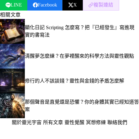
LINE
Facebook
X
複製連結
相關文章
顯化日記 Scripting 怎麼寫？把『已經發生』寫進現
實的書寫法
清醒夢怎麼練？在夢裡醒來的科學方法與靈性觀點
修行的人不該談錢？靈性與金錢的矛盾怎麼解
那個聲音是直覺還是恐懼？你的身體其實已經知道答
案
關於靈光宇宙
·
所有文章
·
靈性覺醒
·
冥想修練
·
聯絡我們
·
隱私權政策
服務條款