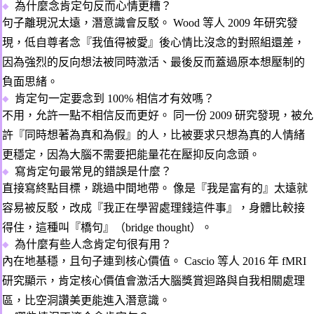
為什麼念肯定句反而心情更糟？
句子離現況太遠，潛意識會反駁。
Wood 等人 2009 年研究發
現，低自尊者念『我值得被愛』後心情比沒念的對照組還差，
因為強烈的反向想法被同時激活、最後反而蓋過原本想壓制的
負面思緒。
肯定句一定要念到 100% 相信才有效嗎？
不用，允許一點不相信反而更好。
同一份 2009 研究發現，被允
許『同時想著為真和為假』的人，比被要求只想為真的人情緒
更穩定，因為大腦不需要把能量花在壓抑反向念頭。
寫肯定句最常見的錯誤是什麼？
直接寫終點目標，跳過中間地帶。
像是『我是富有的』太遠就
容易被反駁，改成『我正在學習處理錢這件事』，身體比較接
得住，這種叫『橋句』（bridge thought）。
為什麼有些人念肯定句很有用？
內在地基穩，且句子連到核心價值。
Cascio 等人 2016 年 fMRI
研究顯示，肯定核心價值會激活大腦獎賞迴路與自我相關處理
區，比空洞讚美更能進入潛意識。