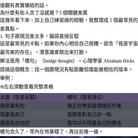
值觀有真實連結的話。
為什麼有些人念了沒感覺？5 個關鍵差異
這幾年看下來、加上自己練習過的經驗，我整理成 5 個最常見的
差異點。
1. 句子跟現況差太多，腦袋直接反駁
這是最常見的卡點。如果你內心相信自己很糟，卻念「我是宇宙
最完美的存在」，潛意識會跳出來打臉。
解法是用「橋句」（bridge thought）。心理學家 Abraham Hicks
提過這個概念：找一個跟現況有點距離但還能被相信的版本。
舉例：
左右滑動查看完整表格
太遠（容易反駁）
橋句（容易接住）
我是富有的
我正在學習處理錢這件事
我愛我自己
我願意對自己好一點
我是有自信的
我可以不同意自己的想法
橋句念久了，等內在地基穩了，再往前推一級。