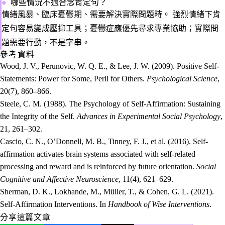
哪些情況不適合念肯定句？
情緒風暴、臨床憂鬱期、需要解決實際問題時。
強烈情緒下肯
定句容易變成壓抑工具；憂鬱症應優先尋求專業協助；實際問
題需要行動，不是字串。
參考資料
Wood, J. V., Perunovic, W. Q. E., & Lee, J. W. (2009). Positive Self-
Statements: Power for Some, Peril for Others.
Psychological Science
,
20(7), 860–866.
Steele, C. M. (1988). The Psychology of Self-Affirmation: Sustaining
the Integrity of the Self.
Advances in Experimental Social Psychology
,
21, 261–302.
Cascio, C. N., O’Donnell, M. B., Tinney, F. J., et al. (2016). Self-
affirmation activates brain systems associated with self-related
processing and reward and is reinforced by future orientation.
Social
Cognitive and Affective Neuroscience
, 11(4), 621–629.
Sherman, D. K., Lokhande, M., Müller, T., & Cohen, G. L. (2021).
Self-Affirmation Interventions. In
Handbook of Wise Interventions
.
分享這篇文章