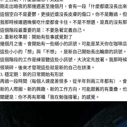
剛走出暗夜的那幾週甚至幾個月，會有一段「什麼都還沒長出來
這個空白不是憂鬱，更接近還沒長皮膚的傷口。你不是難過，但
我那時候連選晚餐吃什麼都會卡住。不是不想選，是真的沒有那
這個階段最重要的是：
不要急著定義自己
。
2. 重新校準期：開始有些事感覺對了
幾個月之後，會開始有一些細小的訊號。可能是某天你在咖啡店
這些小小的「想」與「不想」，是新自己開始長出輪廓的訊號。
這個階段的工作是練習聽這些小訊號，大決定先放著。我那時候
很瑣碎，後來才發現這些就是新的自己在拼湊。
3. 穩定期：新的日常開始有形狀
再過一段時間（每個人速度差很多，從半年到兩三年都有），會
新的人際圈、新的興趣、新的工作方向，可能跟舊的有重疊，也
關鍵是：你不再有那種「我在勉強撐著」的感覺。