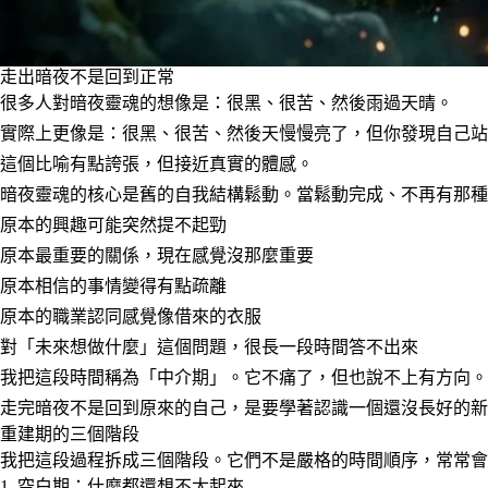
走出暗夜不是回到正常
很多人對暗夜靈魂的想像是：很黑、很苦、然後雨過天晴。
實際上更像是：很黑、很苦、然後天慢慢亮了，但你發現自己站
這個比喻有點誇張，但接近真實的體感。
暗夜靈魂的核心是舊的自我結構鬆動。當鬆動完成、不再有那種
原本的興趣可能突然提不起勁
原本最重要的關係，現在感覺沒那麼重要
原本相信的事情變得有點疏離
原本的職業認同感覺像借來的衣服
對「未來想做什麼」這個問題，很長一段時間答不出來
我把這段時間稱為「中介期」。它不痛了，但也說不上有方向。
走完暗夜不是回到原來的自己，是要學著認識一個還沒長好的新
重建期的三個階段
我把這段過程拆成三個階段。它們不是嚴格的時間順序，常常會
1. 空白期：什麼都還想不太起來