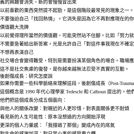
舊的興趣會消失，新的會慢慢冒出來
以前喜歡的東西突然提不起勁，是這個階段最常見的現象之一。
不要強迫自己「找回熱情」。它消失是因為它不再對應現在的你
價值觀大洗牌
以前覺得理所當然的價值觀，可能突然站不住腳。比如「努力就
不需要急著給出新答案。光是允許自己「對這件事我現在不確定
不想再表演自己
社交場合會變得難受，特別是需要扮演某個角色的場合。職場應
這不是社交焦慮的復發，是你越來越無法忍受不真實的互動。
後創傷成長：研究怎麼說
如果你需要一些科學脈絡來理解這段，後創傷成長（Post-Traumatic
這個概念是 1990 年代心理學家 Tedeschi 和 Calh
他們把這個成長分成五個面向：
與他人的關係改變
：對親近的人更珍惜，對表面關係更不耐煩
看見新的人生可能性
：原本沒想過的方向開始浮現
更深的個人力量感
：「我撐過了那個」變成內在的底氣
對生命的感謝加深
：對日常小事的感受更立體