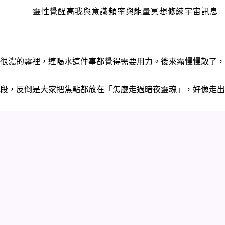
靈性覺醒
高我與意識
頻率與能量
冥想修練
宇宙訊息
很濃的霧裡，連喝水這件事都覺得需要用力。後來霧慢慢散了，
段，反倒是大家把焦點都放在「怎麼走過
暗夜靈魂
」，好像走出來就