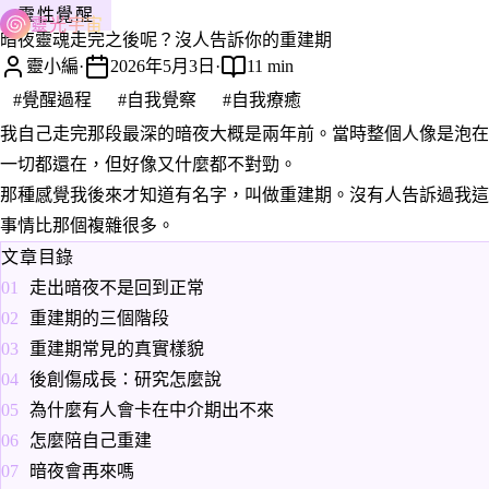
靈性覺醒
靈光宇宙
暗夜靈魂走完之後呢？沒人告訴你的重建期
靈小編
·
2026年5月3日
·
11 min
#覺醒過程
#自我覺察
#自我療癒
我自己走完那段最深的暗夜大概是兩年前。當時整個人像是泡在
一切都還在，但好像又什麼都不對勁。
那種感覺我後來才知道有名字，叫做重建期。沒有人告訴過我這
事情比那個複雜很多。
文章目錄
走出暗夜不是回到正常
重建期的三個階段
重建期常見的真實樣貌
後創傷成長：研究怎麼說
為什麼有人會卡在中介期出不來
怎麼陪自己重建
暗夜會再來嗎