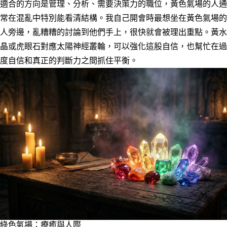
適合的方向是管理、分析、需要決策力的職位，黃色氣場的人通
常在混亂中特別能看清結構。我自己開會時最想坐在黃色氣場的
人旁邊，亂糟糟的討論到他們手上，很快就會被理出重點。黃水
晶或虎眼石對應太陽神經叢輪，可以強化這股自信，也幫忙在過
度自信和真正的判斷力之間抓住平衡。
綠色氣場：療癒與人際