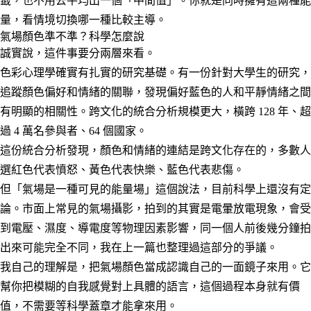
籤，也不用去平均出一個「中間值」。你就是同時擁有這兩種能
量，看情境切換哪一種比較主導。
氣場顏色準不準？科學怎麼說
誠實說，這件事要分兩層來看。
色彩心理學確實有扎實的研究基礎。有一份針對大學生的研究，
追蹤顏色偏好和情緒的關聯，發現偏好藍色的人和平靜情緒之間
有明顯的相關性。跨文化的統合分析規模更大，橫跨 128 年、超
過 4 萬名參與者、64 個國家。
這份統合分析發現，顏色和情緒的連結是跨文化存在的，多數人
選紅色代表憤怒、黃色代表快樂、藍色代表悲傷。
但「氣場是一種可見的能量場」這個說法，目前科學上還沒有定
論。市面上常見的氣場攝影，拍到的其實是電暈放電現象，會受
到電壓、濕度、導電度等物理因素影響，同一個人前後幾分鐘拍
出來可能完全不同，我在上一篇也整理過這部分的爭議。
我自己的理解是，把氣場顏色當成認識自己的一面鏡子來用。它
幫你把模糊的自我感覺對上具體的語言，這個過程本身就有價
值，不需要等科學蓋章才能拿來用。