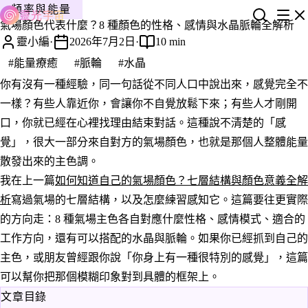
頻率與能量
靈光宇宙
氣場顏色代表什麼？8 種顏色的性格、感情與水晶脈輪全解析
靈小編
·
2026年7月2日
·
10 min
#能量療癒
#脈輪
#水晶
你有沒有一種經驗，同一句話從不同人口中說出來，感覺完全不
一樣？有些人靠近你，會讓你不自覺放鬆下來；有些人才剛開
口，你就已經在心裡找理由結束對話。這種說不清楚的「感
覺」，很大一部分來自對方的氣場顏色，也就是那個人整體能量
散發出來的主色調。
我在上一篇
如何知道自己的氣場顏色？七層結構與顏色意義全解
析
寫過氣場的七層結構，以及怎麼練習感知它。這篇要往更實際
的方向走：8 種氣場主色各自對應什麼性格、感情模式、適合的
工作方向，還有可以搭配的水晶與脈輪。如果你已經抓到自己的
主色，或朋友曾經跟你說「你身上有一種很特別的感覺」，這篇
可以幫你把那個模糊印象對到具體的框架上。
文章目錄