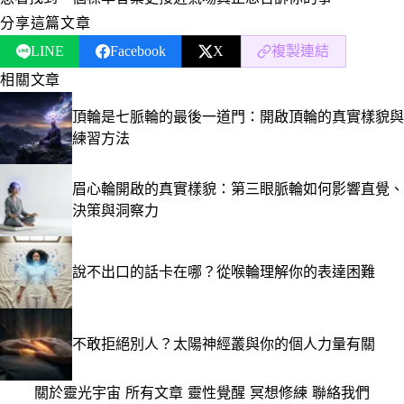
分享這篇文章
LINE
Facebook
X
複製連結
相關文章
頂輪是七脈輪的最後一道門：開啟頂輪的真實樣貌與
練習方法
眉心輪開啟的真實樣貌：第三眼脈輪如何影響直覺、
決策與洞察力
說不出口的話卡在哪？從喉輪理解你的表達困難
不敢拒絕別人？太陽神經叢與你的個人力量有關
關於靈光宇宙
·
所有文章
·
靈性覺醒
·
冥想修練
·
聯絡我們