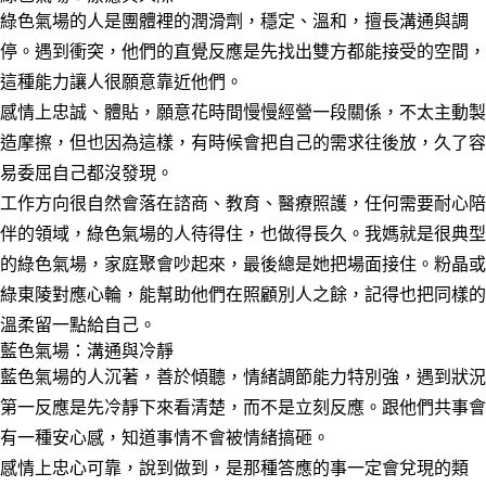
綠色氣場的人是團體裡的潤滑劑，穩定、溫和，擅長溝通與調
停。遇到衝突，他們的直覺反應是先找出雙方都能接受的空間，
這種能力讓人很願意靠近他們。
感情上忠誠、體貼，願意花時間慢慢經營一段關係，不太主動製
造摩擦，但也因為這樣，有時候會把自己的需求往後放，久了容
易委屈自己都沒發現。
工作方向很自然會落在諮商、教育、醫療照護，任何需要耐心陪
伴的領域，綠色氣場的人待得住，也做得長久。我媽就是很典型
的綠色氣場，家庭聚會吵起來，最後總是她把場面接住。粉晶或
綠東陵對應心輪，能幫助他們在照顧別人之餘，記得也把同樣的
溫柔留一點給自己。
藍色氣場：溝通與冷靜
藍色氣場的人沉著，善於傾聽，情緒調節能力特別強，遇到狀況
第一反應是先冷靜下來看清楚，而不是立刻反應。跟他們共事會
有一種安心感，知道事情不會被情緒搞砸。
感情上忠心可靠，說到做到，是那種答應的事一定會兌現的類