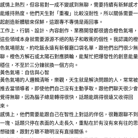
感情上熱烈，但容易對一成不變感到無聊，需要持續有新鮮感才
能維持熱度。他們天生對「重複」比較沒耐性，所以關係需要一
起創造新體驗來保鮮，這跟專不專情是兩回事。
工作上，行銷、設計、內容創作、業務開發都很適合橙色氣場，
這些領域本身就需要源源不絕的點子和敢衝的個性。我認識的橙
色氣場朋友，約吃飯永遠有新餐廳口袋名單，跟他們出門很少無
聊。橙色方解石或太陽石對應臍輪，能幫忙把爆發性的創意能量
穩住，不至於三分鐘就換一個方向。
黃色氣場：自信與心智
黃色氣場的人邏輯清晰，樂觀，天生就是解決問題的人，常常被
推去當領導者，即使他們自己沒有主動爭取。跟他們聊天很少會
覺得無聊，因為腦子總是轉得很快，話題能跳得很遠又收得回
來。
感情上，他們需要能跟自己在智性上對話的伴侶，很難跟聊不到
一塊、話題只停在表面的人走長久，重點在於有沒有來有往的思
想碰撞，跟對方聰不聰明沒有直接關係。