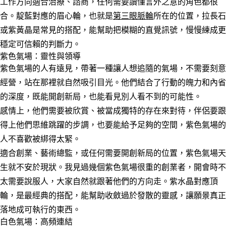
工作方向適合治療、諮商，任何需要讀懂言外之意的角色都很
合。靛藍對應的眉心輪，也就是
第三眼脈輪
所在的位置，拉長石
或紫黃晶是常見的搭配，能幫助把模糊的直覺訊號，慢慢練成更
穩定可信賴的判斷力。
紫色氣場：靈性與領導
紫色氣場的人有遠見，帶著一種讓人想追隨的氣場，不需要刻意
經營，站在那裡就自然吸引目光。他們結合了行動的魄力和內省
的深度，既能開創新局，也能看見別人看不到的可能性。
感情上，他們需要被欣賞、被當成獨特的存在來對待，伴侶要跟
得上他們思維跳躍的步調，也要能給予足夠的空間，紫色氣場的
人不喜歡被綁得太緊。
適合創業、藝術總監，或任何需要開創新局的位置，紫色氣場天
生就不安於現狀。我見過幾個紫色氣場很重的創業者，開會時不
太需要說服人，大家自然就跟著他們的方向走。紫水晶對應頂
輪，是最經典的搭配，能幫助收斂過於發散的靈感，讓願景真正
落地成可執行的東西。
白色氣場：高頻連結