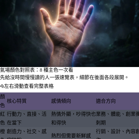
氣場顏色對照表：8 種主色一次看
先給沒時間慢慢讀的人一張速覽表，細節在後面各段展開。
左右滑動查看完整表格
顏
核心特質
感情傾向
適合方向
色
紅
行動力、直接、活
熱情外顯，吵得快也
業務、體能、創業
色
在當下
和得快
刺期
橙
創造力、社交、感
行銷、設計、內容
熱烈但需要新鮮感