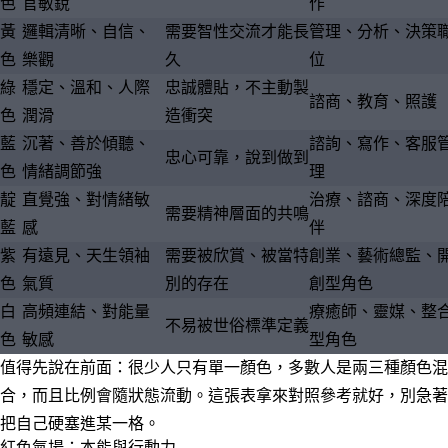
色
官敏銳
作
黃
邏輯清晰、自信、
需要智性交流才能長
管理、分析、決策
色
樂觀
久
位
綠
穩定、溫和、人際
忠誠體貼，不主動製
諮商、教育、照護
色
潤滑
造衝突
藍
沉著、善於傾聽、
諮詢、寫作、客服
忠心可靠，說到做到
色
情緒調節強
理
靛
直覺強、對情緒敏
治療、諮商、深度
需要精神層面的共鳴
藍
感
伴
紫
有遠見、天生領袖
需要被欣賞、被當特
創業、藝術總監、
色
氣質
別的存在
創型角色
白
高頻連結、對能量
療癒師、靈媒、整
不易被世俗標準定義
色
敏感
型角色
值得先說在前面：很少人只有單一顏色，多數人是兩三種顏色混
合，而且比例會隨狀態流動。這張表拿來對照參考就好，別急著
把自己硬塞進某一格。
紅色氣場：本能與行動力