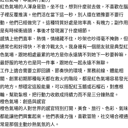
紅色氣場的人渾身是勁，坐不住，想到什麼就去做，不喜歡在腦
子裡反覆推演。他們活在當下這一秒，別人還在猶豫要不要行
動，他們已經做完了。這種特質好處是效率高、有魄力；副作用
是有時候衝過頭，事後才發現漏了什麼細節。
感情上他們直率、熱情，情緒藏不住，吵架也吵得毫不掩飾，但
通常也和好得快，不會冷戰太久。我身邊有一個朋友就是典型紅
色氣場，跟她相處最累的地方是你永遠猜不到她下一秒要幹嘛，
最舒服的地方也是同一件事，跟她在一起永遠不無聊。
工作上適合需要立即回饋、節奏快的環境，業務前線、體能相
關、創業初期那種每天都在救火的階段，都是紅色氣場容易發光
的地方。想穩定這股能量，可以搭配紅玉髓或石榴石，對應根
輪，幫助紮根，把行動力收斂成持續力而不是三分鐘熱度。
橙色氣場：創造與感官
橙色氣場的人對世界的感官特別打開，美食、旅行、色彩、氣味
都能讓他們興奮起來。他們表達力強，喜歡冒險，社交場合裡通
常是那個主動炒熱氣氛的人。