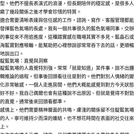
型。他們不擅長表演式的浪漫，但長期陪伴的穩定感，是很多人
磨了幾段關係之後才學會珍惜的特質。
適合需要清晰表達與信任感的工作，諮詢、寫作、客服管理都能
發揮藍色氣場的長處。我有一個共事很久的藍色氣場同事，交辦
的事從來不用追進度，這種踏實感在職場其實不多見。藍晶石或
海藍寶對應喉輪，能幫助把心裡想說卻常常吞下去的話，更順暢
地說出口。
靛藍氣場：直覺與洞察
靛藍氣場的人直覺特別強，常常「就是知道」某件事，說不出邏
輯推論的過程，但事後回頭看往往是對的。他們對別人情緒的變
化非常敏感，一個人走進房間，他們大概能感覺到對方今天狀態
好不好。我自己偶爾也會有這種說不出原因、但就是覺得不對勁
的直覺，通常後來回頭看都準。
感情上，他們需要精神層面的共鳴，膚淺的關係留不住靛藍氣場
的人，寧可維持少而深的連結，也不想花時間在表面的社交往來
上。