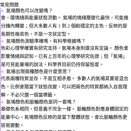
常見問題
氣場顏色可以改變嗎？
會，隨情緒與能量狀態流動。
氣場的情緒層變化最快，可能幾
分鐘內轉變；但大多數人有 1 到 2 個較穩定的主色，反映的是
長期性格底色，不是一次就定型。
氣場顏色測驗準確嗎，有科學根據嗎？
色彩心理學確實有研究支持，氣場本身則還沒有定論。
顏色會
影響情緒與認知，已有上百年的心理學研究佐證；但「氣場」
是可見能量場的說法，科學界目前仍持保留態度。
氣場出現兩種顏色是什麼意思？
代表兩種特質並存，不是互相矛盾。
多數人的氣場其實是混合
色，比例會隨當下狀態改變，可以把兩色的特質都納入自我理
解，不必只選一個當標籤。
氣場顏色和脈輪顏色是同一套嗎？
基礎色系相同，但意義不完全一樣。
脈輪顏色對應身體固定的
能量中心，氣場顏色反映的是當下整體狀態，會比脈輪顏色更
容易變動。