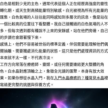
白色是相對少見的主色，通常代表這個人正在經歷高強度的靈性
轉化期，或天生對高頻能量特別敏感。白光被視為所有光能量的
匯集，白色氣場的人往往能同時感知到多層次的訊息，像是站在
一個比較高的位置往下看整體。我自己接觸過的白色氣場的人不
多，但每次遇到都有種說不上來的安靜感，站在他們旁邊，自己
的步調也會跟著慢下來。
感情上，他們不容易被世俗的標準定義，伴侶需要能理解他們偶
爾抽離、需要獨處消化能量的狀態，這只是他們處理資訊的方式
本來就不太一樣，不代表冷淡。
工作方向常落在療癒師、靈媒，或任何需要連結更大整體的角
色。白水晶對應頂輪之上，象徵全光譜的匯聚，本身有放大效
果，如果你想從水晶入門，我在
入門水晶療癒的 7 種常見水晶
裡
寫過更完整的挑選與保養方式。