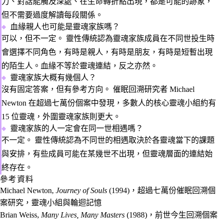
力、對話能觸及深處、在生命轉折點出現，都是可能的跡象，
但不需要過度解讀每段關係。
血緣親人也可能是靈魂家族嗎？
可以，但不一定。
靈性傳統認為靈魂家族成員在不同世投生時
會選擇不同角色，有時是親人，有時是朋友，有時是短暫出現
的陌生人。血緣不等於靈魂連結，反之亦然。
靈魂家族大概有幾個人？
沒有固定答案，但有參考方向。
催眠回溯研究者 Michael
Newton 在超過七萬份個案中發現，多數人的核心靈魂小組約有
15 位靈魂，外圍靈魂家族則更大。
靈魂家族的人一定會在同一世相遇嗎？
不一定。
靈性傳統認為不同世的相遇取決於各靈魂當下的課題
與安排，有些成員可能在某幾世不出現，但靈魂層面的連結始
終存在。
參考資料
Michael Newton,
Journey of Souls
(1994)，超過七萬份催眠回溯個
案研究，靈魂小組與輪迴記憶
Brian Weiss,
Many Lives, Many Masters
(1988)，前世今生回溯個案