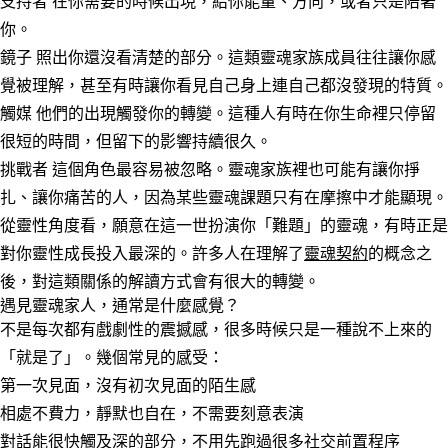
支持者
在你需要的時候出現，給你能量、方向，或者只是陪著
你。
鏡子
照出你還沒看清楚的部分。這類靈魂家族成員往往讓你感
覺被理解，甚至有時讓你看見自己身上連自己都沒發現的特質。
觸媒
他們的出現觸發你的轉變。這種人有時在你生命裡只停留
很短的時間，但留下的影響持續很久。
挑戰者
這個角色最容易被忽略。靈魂家族裡也可能有讓你掙
扎、讓你痛苦的人，因為某些靈魂課題只有在摩擦中才能顯現。
從靈性角度看，願意在這一世扮演你「難題」的靈魂，有時正是
對你靈性成長投入最深的。許多人在理解了
靈魂契約
的概念之
後，對這類關係的解讀方式會有很大的轉變。
遇見靈魂家人，通常是什麼感覺？
不是每次都有戲劇性的震撼感，很多時候只是一種說不上來的
「就是了」。幾個常見的感受：
第一次見面，沒有初次見面的陌生感
相處不費力，靜默也自在，不需要刻意表演
對話能很快觸及深的部分，不用先跑過很多社交前置程序