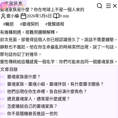
宇宙訊息
靈光宇宙
靈魂家族是什麼？你在地球上不是一個人來的
靈小編
·
2026年5月6日
·
9 min
#輪迴
#靈魂契約
#覺醒過程
有幾種相遇，很難用邏輯解釋。
初次見面，卻覺得這個人你已經認識很久了。說話不需要鋪墊，
靜默也不尷尬。他在你生命最亂的時候突然出現，說了一句話，
那句話你記了好幾年。
靈性傳統給這種感覺一個名字：你們可能來自同一個靈魂家族。
文章目錄
靈魂家族是什麼？
靈魂家族、靈魂小組、靈魂伴侶，有什麼層次關係？
他們出現在你生命裡，各自扮演什麼角色？
遇見靈魂家人，通常是什麼感覺？
怎麼連結自己的靈魂家族？
你不是隨機被丟進這一世的