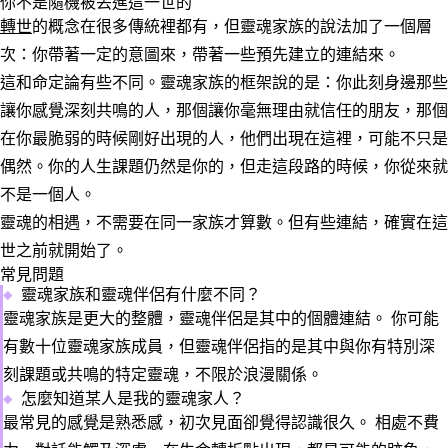
你不是隨機被丟進這一世的
轉世
的概念在很多傳統裡都有，但靈魂家族的說法加了一個層
次：你帶著一定的意圖來，帶著一些預先建立的連結來。
這和命定論有些不同。靈魂家族的框架說的是：你此刻身邊那些
讓你感覺深刻共鳴的人，那個讓你毫無理由就信任的朋友，那個
在你最脆弱的時候剛好出現的人，他們出現在這裡，可能不只是
偶然。你的人生課題仍然是你的，但走這段路的時候，你從來就
不是一個人。
靈魂的相遇，不需要在同一家族才算數。但有些連結，確實在這
世之前就開始了。
常見問題
靈魂家族和靈魂伴侶有什麼不同？
靈魂家族是更大的整體，靈魂伴侶是其中的個體連結。
你可能
有數十位靈魂家族成員，但靈魂伴侶指的是其中與你有特別深
刻課題或共鳴的特定靈魂，不限於浪漫關係。
怎麼知道某人是我的靈魂家人？
最常見的感覺是熟悉感，初次見面卻覺得認識很久。
相處不費