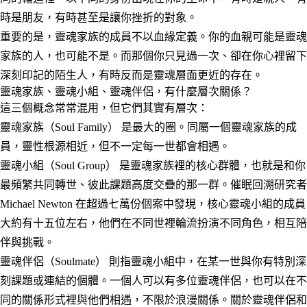
時是朋友，有時甚至是讓你挫折的對象。
重要的是，靈魂家族的成員
不以血緣定義
。你的血親可能是靈魂
家族的人，也可能不是。而那個你只見過一次、卻在你心裡留下
深刻印記的陌生人，有時反而是靈魂層面更近的存在。
靈魂家族、靈魂小組、靈魂伴侶，有什麼層次關係？
這三個概念常常混用，但它們其實有層次：
靈魂家族（Soul Family）
是最大的圈。同屬一個靈魂家族的成
員，靈性根源相近，但不一定每一世都會相遇。
靈魂小組（Soul Group）
是靈魂家族裡的核心群體，也就是和你
最頻繁共同轉世、彼此課題高度交疊的那一群。催眠回溯研究者
Michael Newton 在超過七萬份個案中發現，核心靈魂小組的成員
大約有十五位左右，他們在不同世裡輪流扮演不同角色，相互陪
伴與挑戰。
靈魂伴侶（Soulmate）
則指靈魂小組中，在某一世與你有特別深
刻課題或連結的個體。一個人可以有多位靈魂伴侶，也可以在不
同的關係形式裡與他們相遇，不限於浪漫關係。關於靈魂伴侶和