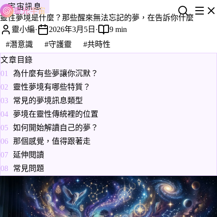
宇宙訊息
靈光宇宙
靈性夢境是什麼？那些醒來無法忘記的夢，在告訴你什麼
靈小編
·
2026年3月5日
·
9 min
#潛意識
#守護靈
#共時性
文章目錄
為什麼有些夢讓你沉默？
靈性夢境有哪些特質？
常見的夢境訊息類型
夢境在靈性傳統裡的位置
如何開始解讀自己的夢？
那個感覺，值得跟著走
延伸閱讀
常見問題