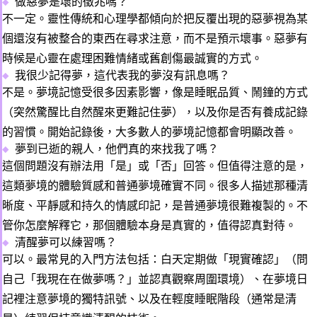
做惡夢是壞的徵兆嗎？
不一定。靈性傳統和心理學都傾向於把反覆出現的惡夢視為某
個還沒有被整合的東西在尋求注意，而不是預示壞事。惡夢有
時候是心靈在處理困難情緒或舊創傷最誠實的方式。
我很少記得夢，這代表我的夢沒有訊息嗎？
不是。夢境記憶受很多因素影響，像是睡眠品質、鬧鐘的方式
（突然驚醒比自然醒來更難記住夢），以及你是否有養成記錄
的習慣。開始記錄後，大多數人的夢境記憶都會明顯改善。
夢到已逝的親人，他們真的來找我了嗎？
這個問題沒有辦法用「是」或「否」回答。但值得注意的是，
這類夢境的體驗質感和普通夢境確實不同。很多人描述那種清
晰度、平靜感和持久的情感印記，是普通夢境很難複製的。不
管你怎麼解釋它，那個體驗本身是真實的，值得認真對待。
清醒夢可以練習嗎？
可以。最常見的入門方法包括：白天定期做「現實確認」（問
自己「我現在在做夢嗎？」並認真觀察周圍環境）、在夢境日
記裡注意夢境的獨特訊號、以及在輕度睡眠階段（通常是清