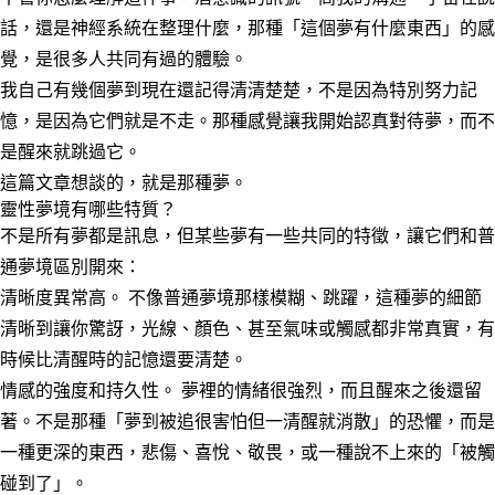
話，還是神經系統在整理什麼，那種「這個夢有什麼東西」的感
覺，是很多人共同有過的體驗。
我自己有幾個夢到現在還記得清清楚楚，不是因為特別努力記
憶，是因為它們就是不走。那種感覺讓我開始認真對待夢，而不
是醒來就跳過它。
這篇文章想談的，就是那種夢。
靈性夢境有哪些特質？
不是所有夢都是訊息，但某些夢有一些共同的特徵，讓它們和普
通夢境區別開來：
清晰度異常高。
不像普通夢境那樣模糊、跳躍，這種夢的細節
清晰到讓你驚訝，光線、顏色、甚至氣味或觸感都非常真實，有
時候比清醒時的記憶還要清楚。
情感的強度和持久性。
夢裡的情緒很強烈，而且醒來之後還留
著。不是那種「夢到被追很害怕但一清醒就消散」的恐懼，而是
一種更深的東西，悲傷、喜悅、敬畏，或一種說不上來的「被觸
碰到了」。