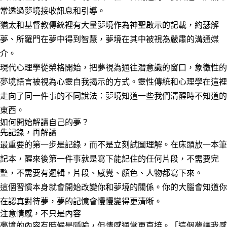
常透過夢境接收訊息和引導。
猶太和基督教傳統裡有大量夢境作為神聖啟示的記載，約瑟解
夢、所羅門在夢中得到智慧，夢境在其中被視為嚴肅的溝通媒
介。
現代心理學從榮格開始，把夢視為通往潛意識的窗口，象徵性的
夢境語言被視為心靈自我揭示的方式。靈性傳統和心理學在這裡
走向了同一件事的不同說法：夢境知道一些我們清醒時不知道的
東西。
如何開始解讀自己的夢？
先記錄，再解讀
最重要的第一步是記錄，而不是立刻試圖理解。在床頭放一本筆
記本，醒來後第一件事就是寫下能記住的任何片段，不需要完
整，不需要有邏輯，片段、感覺、顏色、人物都寫下來。
這個習慣本身就會開始改變你和夢境的關係。你的大腦會知道你
在認真對待夢，夢的記憶會慢慢變得更清晰。
注意情感，不只是內容
夢境的內容有時候是隱喻，但情感通常更直接。「這個夢讓我感