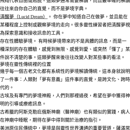
飛翔代表自由或逃脫。這類夢通常需要解讀，而且最準確的解讀
往往來自你自己的直覺，而不是夢境字典。
清醒夢（Lucid Dream）
。
你在夢中知道自己在做夢，並且能在
某種程度上控制或觀察夢境的走向。很多靈性練習者把清醒夢視
為探索意識和接收訊息的工具。
存在性體驗夢境。
有時候夢境帶來的不是具體的訊息，而是一
種深刻的存在體驗，感覺到無限、感覺到愛、或突然「懂了」某
件說不清楚的事。這類夢醒來後往往改變人對某些事的看法。
夢境在靈性傳統裡的位置
幾乎每一個古老文化都有系統性的夢境解讀傳統，這本身就說明
了一件事：人類對「夢有意義」這件事的直覺，是跨文化、跨時
代的。
古埃及有專門的夢境神殿，人們到那裡過夜，希望在夢中獲得神
明的引導或療癒訊息。
古希臘的阿斯克勒庇俄斯神廟（醫神廟）也有類似的實踐，病人
在神廟中睡眠，期待在夢中得到關於治療的指引。
美洲原住民傳統中，夢境是與靈性世界溝通的重要管道，薩滿常