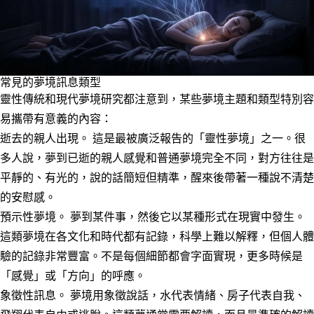
常見的夢境訊息類型
靈性傳統和現代夢境研究都注意到，某些夢境主題和類型特別容
易攜帶有意義的內容：
逝去的親人出現。
這是最被廣泛報告的「靈性夢境」之一。很
多人說，夢到已逝的親人感覺和普通夢境完全不同，對方往往是
平靜的、有光的，說的話簡短但精準，醒來後帶著一種說不清楚
的安慰感。
預示性夢境。
夢到某件事，然後它以某種形式在現實中發生。
這類夢境在各文化和時代都有記錄，科學上難以解釋，但個人體
驗的記錄非常豐富。不是每個細節都會字面實現，更多時候是
「感覺」或「方向」的呼應。
象徵性訊息。
夢境用象徵說話，水代表情緒、房子代表自我、