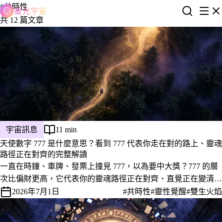
#共時性
靈光宇宙
共 12 篇文章
宇宙訊息
11 min
天使數字 777 是什麼意思？看到 777 代表你走在對的路上、靈魂
路徑正在對齊的完整解讀
一直在時鐘、車牌、發票上撞見 777，以為要中大獎？777 的層
次比偏財更高，它代表你的靈魂路徑正在對齊、直覺正在變清
晰。完整解讀它在愛情、雙生火焰、金錢與靈性覺醒上的意義，
2026年7月1日
#共時性
#靈性覺醒
#雙生火焰
以及看到當下該怎麼回應。