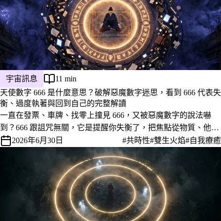
宇宙訊息
11 min
天使數字 666 是什麼意思？破解惡魔數字迷思，看到 666 代表失
衡、過度執著與回到自己的完整解讀
一直在發票、車牌、找零上撞見 666，又被惡魔數字的說法嚇
到？666 跟詛咒無關，它是提醒你失衡了，把焦點從物質、他人
眼光和恐懼拉回自己。完整解讀它在愛情、金錢、工作上的意
2026年6月30日
#共時性
#雙生火焰
#自我療癒
義，以及看到當下怎麼把自己接回來。