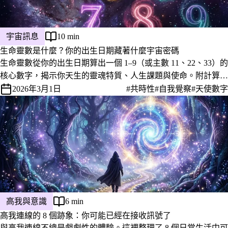
宇宙訊息
10 min
生命靈數是什麼？你的出生日期藏著什麼宇宙密碼
生命靈數從你的出生日期算出一個 1–9（或主數 11、22、33）的
核心數字，揭示你天生的靈魂特質、人生課題與使命。附計算方
式與每個數字的深層意義。
2026年3月1日
#共時性
#自我覺察
#天使數字
高我與意識
6 min
高我連線的 8 個跡象：你可能已經在接收訊號了
與高我連線不總是戲劇性的體驗。這裡整理了 8 個日常生活中可