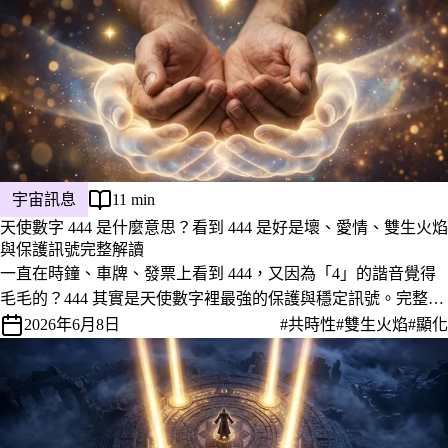
的那件事。
宇宙訊息
11 min
天使數字 444 是什麼意思？看到 444 是好是壞、愛情、雙生火焰
與保護訊號完整解讀
一直在時鐘、車牌、發票上看到 444，又因為「4」的諧音覺得
毛毛的？444 其實是天使數字裡最強的保護與穩定訊號。完整解
讀它在愛情、雙生火焰、事業上的意義，以及看到當下該怎麼回
2026年6月8日
#共時性
#雙生火焰
#顯化
應。