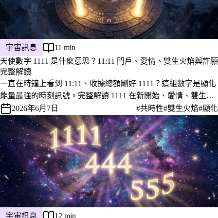
宇宙訊息
11 min
天使數字 1111 是什麼意思？11:11 門戶、愛情、雙生火焰與許願
完整解讀
一直在時鐘上看到 11:11、收據總額剛好 1111？這組數字是顯化
能量最強的時刻訊號。完整解讀 1111 在新開始、愛情、雙生火
焰、金錢與許願上的意義，並教你看到當下該做什麼。
2026年6月7日
#共時性
#雙生火焰
#顯化
宇宙訊息
12 min