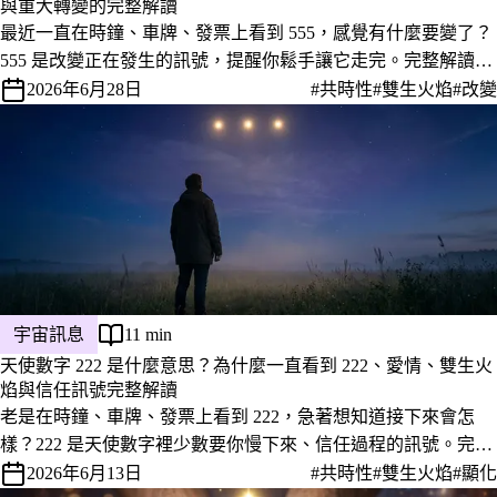
與重大轉變的完整解讀
最近一直在時鐘、車牌、發票上看到 555，感覺有什麼要變了？
555 是改變正在發生的訊號，提醒你鬆手讓它走完。完整解讀它
在愛情、雙生火焰、工作上的意義，以及看到當下該怎麼接住這
2026年6月28日
#共時性
#雙生火焰
#改變
股轉變。
宇宙訊息
11 min
天使數字 222 是什麼意思？為什麼一直看到 222、愛情、雙生火
焰與信任訊號完整解讀
老是在時鐘、車牌、發票上看到 222，急著想知道接下來會怎
樣？222 是天使數字裡少數要你慢下來、信任過程的訊號。完整
解讀它在愛情、雙生火焰、事業上的意義，以及看到當下最該做
2026年6月13日
#共時性
#雙生火焰
#顯化