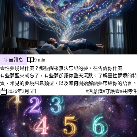
宇宙訊息
9 min
靈性夢境是什麼？那些醒來無法忘記的夢，在告訴你什麼
有些夢醒來就忘了，有些夢卻讓你整天沉默。了解靈性夢境的特
質、常見的夢境訊息類型，以及如何開始解讀夢帶給你的語言。
2026年3月5日
#潛意識
#守護靈
#共時性