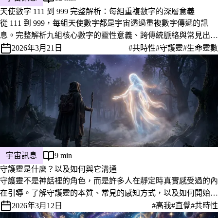
天使數字 111 到 999 完整解析：每組重複數字的深層意義
從 111 到 999，每組天使數字都是宇宙透過重複數字傳遞的訊
息。完整解析九組核心數字的靈性意義、跨傳統脈絡與常見出現
情境，並附辨識方法，幫你讀懂日常生活裡的宇宙訊號。
2026年3月21日
#共時性
#守護靈
#生命靈數
宇宙訊息
9 min
守護靈是什麼？以及如何與它溝通
守護靈不是神話裡的角色，而是許多人在靜定時真實感受過的內
在引導。了解守護靈的本質、常見的感知方式，以及如何開始建
立連結。
2026年3月12日
#高我
#直覺
#共時性