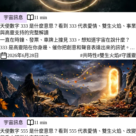
宇宙訊息
11 min
天使數字 333 是什麼意思？看到 333 代表愛情、雙生火焰、事業
與高靈支持的完整解讀
一直在時鐘、發票、車牌上撞見 333，想知道宇宙在說什麼？
333 是高靈陪在你身邊、催你把創意和聲音表達出來的訊號。完
整解讀它在愛情、雙生火焰、事業上的意義，以及看到當下該怎
2026年6月28日
#共時性
#雙生火焰
#守護靈
麼回應。
宇宙訊息
11 min
天使數字 555 是什麼意思？看到 555 代表愛情、雙生火焰、改變