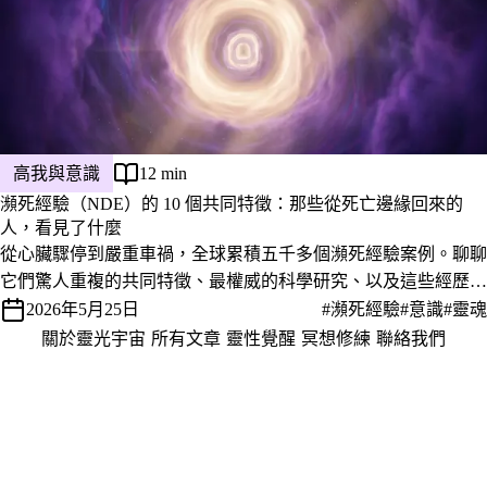
高我與意識
12 min
瀕死經驗（NDE）的 10 個共同特徵：那些從死亡邊緣回來的
人，看見了什麼
從心臟驟停到嚴重車禍，全球累積五千多個瀕死經驗案例。聊聊
它們驚人重複的共同特徵、最權威的科學研究、以及這些經歷者
回來後共同改變的人生樣貌。
2026年5月25日
#瀕死經驗
#意識
#靈魂
關於靈光宇宙
·
所有文章
·
靈性覺醒
·
冥想修練
·
聯絡我們
·
隱私權政策
服務條款
© 2026 靈光宇宙 · 保持高頻，活在當下。
靈光宇宙
· Email：
info@shida.tw