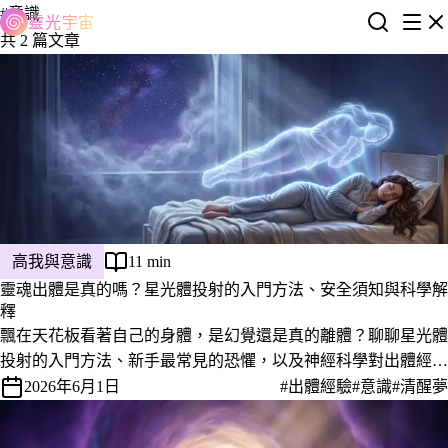
#意識
靈光宇宙
共 2 篇文章
高我與意識
11 min
靈魂出體是真的嗎？星光體投射的入門方法、安全須知與科學解
釋
飄在天花板看著自己的身體，是幻覺還是真的離體？聊聊星光體
投射的入門方法、新手最常見的恐懼，以及神經科學對出體經驗
到底怎麼解釋。
2026年6月1日
#出體經驗
#意識
#清醒夢