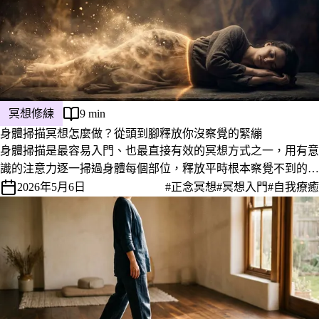
冥想修練
9 min
身體掃描冥想怎麼做？從頭到腳釋放你沒察覺的緊繃
身體掃描是最容易入門、也最直接有效的冥想方式之一，用有意
識的注意力逐一掃過身體每個部位，釋放平時根本察覺不到的緊
繃與情緒積累。這篇提供完整步驟說明，以及做的時候常見狀況
2026年5月6日
#正念冥想
#冥想入門
#自我療癒
的處理方式。