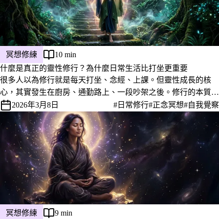
冥想修練
10 min
什麼是真正的靈性修行？為什麼日常生活比打坐更重要
很多人以為修行就是每天打坐、念經、上課。但靈性成長的核
心，其實發生在廚房、通勤路上、一段吵架之後。修行的本質，
是為什麼生活本身就是最深的練習。
2026年3月8日
#日常修行
#正念冥想
#自我覺察
冥想修練
9 min