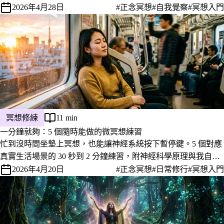
究、副作用警示與華人文化包袱。
2026年4月28日
#正念冥想
#自我覺察
#冥想入門
冥想修練
11 min
一分鐘就夠：5 個隨時能做的微冥想練習
忙到沒時間坐墊上冥想，也能讓神經系統按下暫停鍵。5 個對應
真實生活場景的 30 秒到 2 分鐘練習，附神經科學原理與我自己
撐過一年多的實戰體感。
2026年4月20日
#正念冥想
#日常修行
#冥想入門