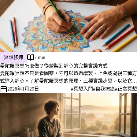
冥想修練
7 min
曼陀羅冥想怎麼做？從繪製到靜心的完整實踐方式
曼陀羅冥想不只是看圖案，它可以透過繪製、上色或凝視三種方
式進入靜心。了解曼陀羅冥想的原理、三種實踐步驟，以及它對
靜心和自我覺察特別有幫助的原因。
2026年1月29日
#冥想入門
#自我療癒
#正念冥想