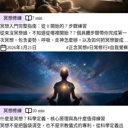
冥想修練
7 min
冥想入門完整指南：從 0 開始的 7 步驟練習
從來沒冥想過，不知道從哪裡開始？7 個具體步驟帶你完成第一
次冥想，包含姿勢、呼吸、走神怎麼辦，以及如何把冥想變成真
正的日常習慣。
2026年1月21日
#正念冥想
#日常修行
#自我覺察
冥想修練
10 min
什麼是冥想？科學定義、核心原理與為什麼值得練習
冥想不是把腦袋清空，也不是宗教儀式的專利。從科學定義出