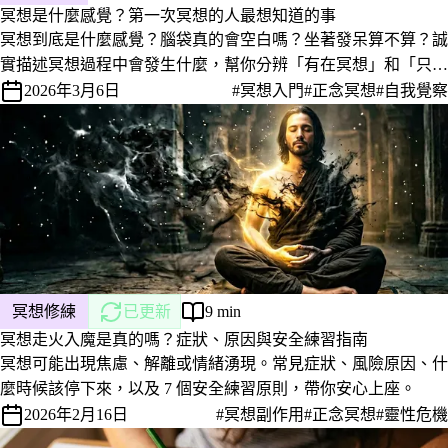
冥想是什麼感覺？第一次冥想的人最想知道的事
冥想到底是什麼感覺？腦袋真的會空白嗎？坐著發呆算不算？誠
實描述冥想過程中會發生什麼，幫你分辨「有在冥想」和「只是
坐著」的差別。
2026年3月6日
#冥想入門
#正念冥想
#自我覺察
冥想修練
已更新
9 min
冥想走火入魔是真的嗎？症狀、原因與安全練習指南
冥想可能出現焦慮、解離或情緒湧現。常見症狀、風險原因、什
麼時候該停下來，以及 7 個安全練習原則，帶你安心上座。
2026年2月16日
#冥想副作用
#正念冥想
#靈性危機