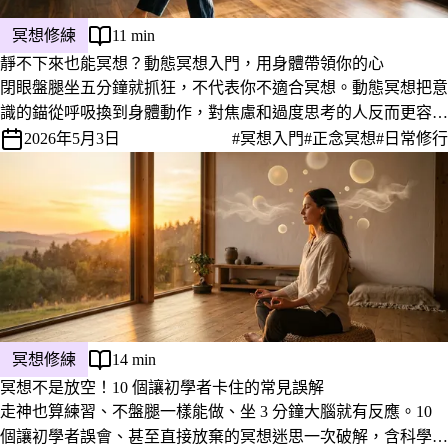
冥想修練
11 min
靜不下來也能冥想？動態冥想入門，用身體帶領你的心
閉眼盤腿坐五分鐘就抓狂，不代表你不適合冥想。動態冥想把意
識的錨從呼吸換到身體動作，對焦慮和過度思考的人反而更容易
進入。整理走路冥想、奧修動態靜心、日常動態冥想三種入門方
2026年5月3日
#冥想入門
#正念冥想
#日常修行
法，附 2024 年最新研究與我自己每天在用的 10 分鐘版本。
冥想修練
14 min
冥想不是放空！10 個讓初學者卡住的常見誤解
走神也算練習、不盤腿一樣能做、坐 3 分鐘大腦就有反應。10
個讓初學者誤會、甚至直接放棄的冥想迷思一次破解，含科學研