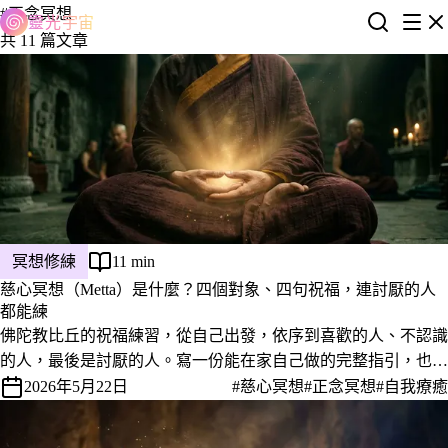
#正念冥想
靈光宇宙
共 11 篇文章
冥想修練
11 min
慈心冥想（Metta）是什麼？四個對象、四句祝福，連討厭的人
都能練
佛陀教比丘的祝福練習，從自己出發，依序到喜歡的人、不認識
的人，最後是討厭的人。寫一份能在家自己做的完整指引，也聊
聊為什麼最難的那一步反而最有效。
2026年5月22日
#慈心冥想
#正念冥想
#自我療癒