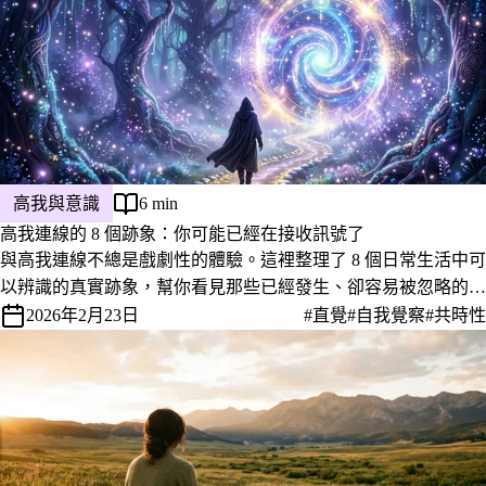
高我與意識
6 min
高我連線的 8 個跡象：你可能已經在接收訊號了
與高我連線不總是戲劇性的體驗。這裡整理了 8 個日常生活中可
以辨識的真實跡象，幫你看見那些已經發生、卻容易被忽略的連
線時刻。
2026年2月23日
#直覺
#自我覺察
#共時性