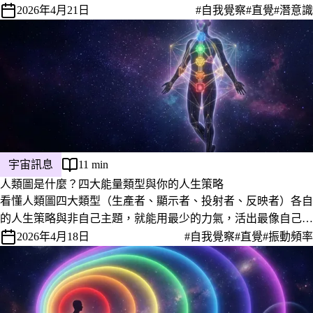
工具，不神化也不輕看。
2026年4月21日
#自我覺察
#直覺
#潛意識
宇宙訊息
11 min
人類圖是什麼？四大能量類型與你的人生策略
看懂人類圖四大類型（生產者、顯示者、投射者、反映者）各自
的人生策略與非自己主題，就能用最少的力氣，活出最像自己的
樣子。
2026年4月18日
#自我覺察
#直覺
#振動頻率