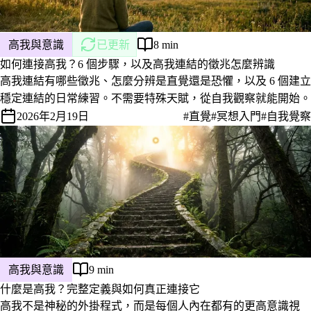
高我與意識
已更新
8 min
如何連接高我？6 個步驟，以及高我連結的徵兆怎麼辨識
高我連結有哪些徵兆、怎麼分辨是直覺還是恐懼，以及 6 個建立
穩定連結的日常練習。不需要特殊天賦，從自我觀察就能開始。
2026年2月19日
#直覺
#冥想入門
#自我覺察
高我與意識
9 min
什麼是高我？完整定義與如何真正連接它
高我不是神秘的外掛程式，而是每個人內在都有的更高意識視