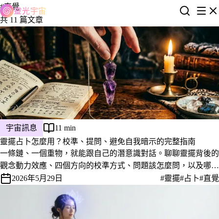
#直覺
靈光宇宙
共 11 篇文章
宇宙訊息
11 min
靈擺占卜怎麼用？校準、提問、避免自我暗示的完整指南
一條鏈、一個重物，就能跟自己的潛意識對話。聊聊靈擺背後的
觀念動力效應、四個方向的校準方式、問題該怎麼問，以及哪些
事不該拿靈擺問。
2026年5月29日
#靈擺
#占卜
#直覺