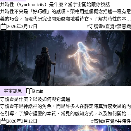
共時性（Synchronicity）是什麼？當宇宙開始跟你說話
共時性不只是「好巧喔」的感嘆。榮格用這個概念描述一種有意
義的巧合，而現代研究也開始嚴肅地看待它。了解共時性的本
質、如何辨認，以及你可以怎麼跟它工作。
2026年3月17日
#守護靈
#直覺
#潛意識
宇宙訊息
9 min
守護靈是什麼？以及如何與它溝通
守護靈不是神話裡的角色，而是許多人在靜定時真實感受過的內
在引導。了解守護靈的本質、常見的感知方式，以及如何開始建
立連結。
2026年3月12日
#高我
#直覺
#共時性