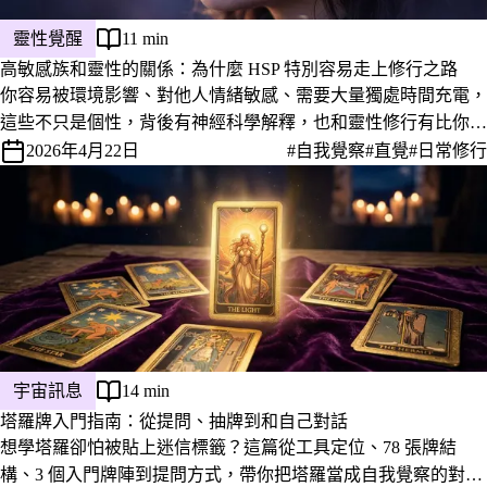
靈性覺醒
11 min
高敏感族和靈性的關係：為什麼 HSP 特別容易走上修行之路
你容易被環境影響、對他人情緒敏感、需要大量獨處時間充電，
這些不只是個性，背後有神經科學解釋，也和靈性修行有比你想
像中更直接的連結。
2026年4月22日
#自我覺察
#直覺
#日常修行
宇宙訊息
14 min
塔羅牌入門指南：從提問、抽牌到和自己對話
想學塔羅卻怕被貼上迷信標籤？這篇從工具定位、78 張牌結
構、3 個入門牌陣到提問方式，帶你把塔羅當成自我覺察的對話