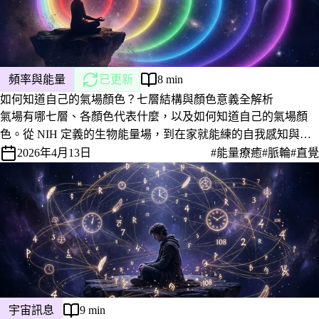
頻率與能量
已更新
8 min
如何知道自己的氣場顏色？七層結構與顏色意義全解析
氣場有哪七層、各顏色代表什麼，以及如何知道自己的氣場顏
色。從 NIH 定義的生物能量場，到在家就能練的自我感知與淨
化方法。
2026年4月13日
#能量療癒
#脈輪
#直覺
宇宙訊息
9 min