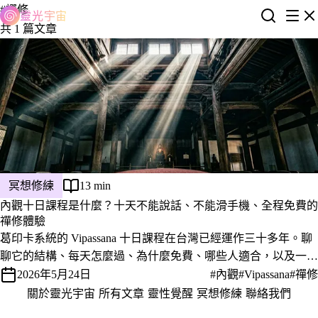
#禪修
靈光宇宙
共 1 篇文章
冥想修練
13 min
內觀十日課程是什麼？十天不能說話、不能滑手機、全程免費的
禪修體驗
葛印卡系統的 Vipassana 十日課程在台灣已經運作三十多年。聊
聊它的結構、每天怎麼過、為什麼免費、哪些人適合，以及一份
過來人寫給想報名的你的誠實提醒。
2026年5月24日
#內觀
#Vipassana
#禪修
關於靈光宇宙
·
所有文章
·
靈性覺醒
·
冥想修練
·
聯絡我們
·
隱私權政策
服務條款