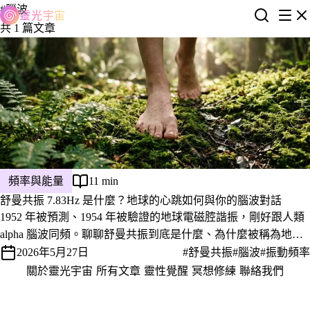
#腦波
靈光宇宙
共 1 篇文章
頻率與能量
11 min
舒曼共振 7.83Hz 是什麼？地球的心跳如何與你的腦波對話
1952 年被預測、1954 年被驗證的地球電磁腔諧振，剛好跟人類
alpha 腦波同頻。聊聊舒曼共振到底是什麼、為什麼被稱為地球
的心跳，以及哪些「健康宣稱」我們該保持審慎。
2026年5月27日
#舒曼共振
#腦波
#振動頻率
關於靈光宇宙
·
所有文章
·
靈性覺醒
·
冥想修練
·
聯絡我們
·
隱私權政策
服務條款
© 2026 靈光宇宙 · 保持高頻，活在當下。