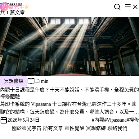
#Vipassana
靈光宇宙
共 1 篇文章
冥想修練
13 min
內觀十日課程是什麼？十天不能說話、不能滑手機、全程免費的
禪修體驗
葛印卡系統的 Vipassana 十日課程在台灣已經運作三十多年。聊
聊它的結構、每天怎麼過、為什麼免費、哪些人適合，以及一份
過來人寫給想報名的你的誠實提醒。
2026年5月24日
#內觀
#Vipassana
#禪修
關於靈光宇宙
·
所有文章
·
靈性覺醒
·
冥想修練
·
聯絡我們
·
隱私權政策
服務條款