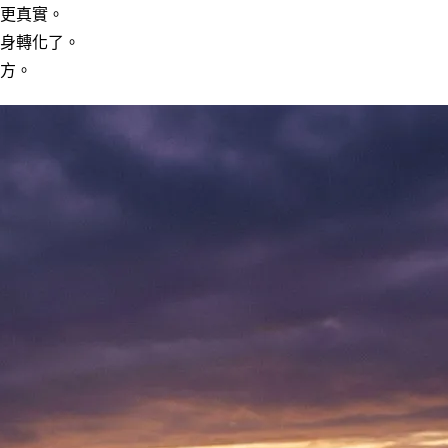
更真實。
身轉化了。
方。