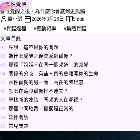
靈性覺醒
靈光宇宙
靈性覺醒之後，為什麼你會感到更孤獨
靈小編
·
2026年3月26日
·
9 min
#覺醒過程
#振動頻率
#集體覺醒
文章目錄
先說：這不是你的問題
為什麼覺醒之後會感到孤獨？
那種「說話不在同一個頻道」的感覺
關係的分歧：有些人真的會離開你的生命
靈性孤獨的另一面：內在的飽足感
怎麼在這段孤獨裡不迷失？
尋找新的連結：同頻的人在哪裡？
那個中間地帶，孤獨是正常的
延伸閱讀
常見問題