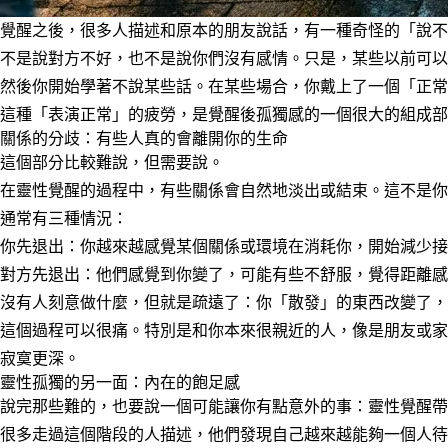
覺醒之後，很多人描述和原本的朋友說話，有一種奇怪的「說不
不是說對方不好，也不是說你們沒有感情。只是，某些以前可以
然後你開始學著不說某些話。在某些場合，你戴上了一個「正常
這種「表演正常」的疲勞，是覺醒後孤獨感的一個很大的組成
關係的分歧：有些人真的會離開你的生命
這個部分比較難說，但需要說。
在靈性覺醒的過程中，有些關係會自然地淡出或結束。這不是你
通常有三種情況：
你先退出
：你越來越感覺某個關係或環境在消耗你，開始減少接
對方先退出
：他們感覺到你變了，可能有些不舒服，覺得距離感
沒有人刻意做什麼，但就是疏遠了
：你「散發」的東西改變了，
這個過程可以很痛。特別是和你本來很親近的人，像是朋友或家
寂寞更深。
靈性孤獨的另一面：內在的飽足感
說完那些難的，也要說一個可能讓你有點意外的事：靈性覺醒帶
很多走過這個階段的人描述，他們發現自己越來越能夠一個人待