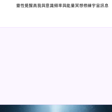
靈性覺醒
高我與意識
頻率與能量
冥想修練
宇宙訊息