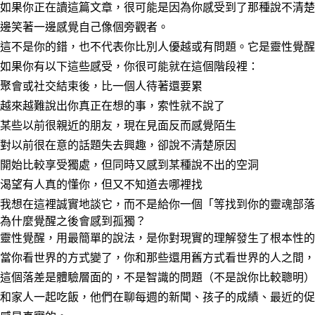
如果你正在讀這篇文章，很可能是因為你感受到了那種說不清楚
邊笑著一邊感覺自己像個旁觀者。
這不是你的錯，也不代表你比別人優越或有問題。它是靈性覺醒
如果你有以下這些感受，你很可能就在這個階段裡：
聚會或社交結束後，比一個人待著還要累
越來越難說出你真正在想的事，索性就不說了
某些以前很親近的朋友，現在見面反而感覺陌生
對以前很在意的話題失去興趣，卻說不清楚原因
開始比較享受獨處，但同時又感到某種說不出的空洞
渴望有人真的懂你，但又不知道去哪裡找
我想在這裡誠實地談它，而不是給你一個「等找到你的靈魂部落
為什麼覺醒之後會感到孤獨？
靈性覺醒，用最簡單的說法，是你對現實的理解發生了根本性的
當你看世界的方式變了，你和那些還用舊方式看世界的人之間，
這個落差是體驗層面的，不是智識的問題（不是說你比較聰明）
和家人一起吃飯，他們在聊每週的新聞、孩子的成績、最近的促