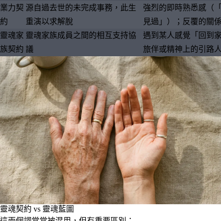
業力契
源自過去世的未完成事務，此生
強烈的即時熟悉感（
約
重演以求解脫
見過」）；反覆的關
靈魂家
靈魂家族成員之間的相互支持協
遇到某人感覺「回到
族契約
議
旅伴或精神上的引路
靈魂契約 vs 靈魂藍圖
這兩個詞常常被混用，但有重要區別：