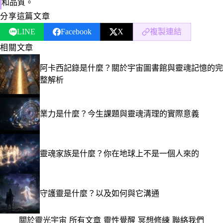
和品質。
分享這篇文章
LINE
Facebook
X
複製連結
相關文章
阿卡西記錄是什麼？關於宇宙圖書館與靈魂記憶的完
整解析
業力是什麼？今生課題與靈魂清理的實際意義
靈魂家族是什麼？你在地球上不是一個人來的
守護靈是什麼？以及如何與它溝通
關於靈光宇宙
·
所有文章
·
靈性覺醒
·
冥想修練
·
聯絡我們