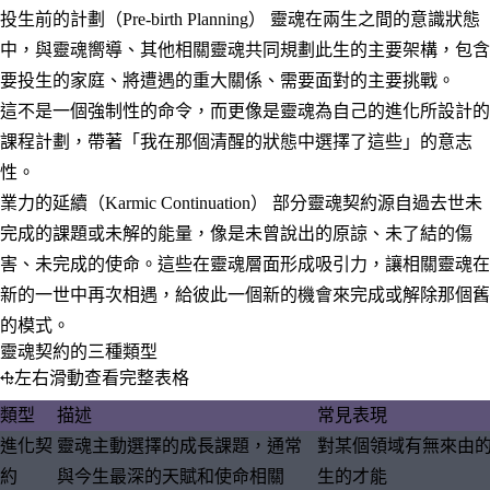
投生前的計劃（Pre-birth Planning）
靈魂在兩生之間的意識狀態
中，與靈魂嚮導、其他相關靈魂共同規劃此生的主要架構，包含
要投生的家庭、將遭遇的重大關係、需要面對的主要挑戰。
這不是一個強制性的命令，而更像是
靈魂為自己的進化所設計的
課程計劃
，帶著「我在那個清醒的狀態中選擇了這些」的意志
性。
業力的延續（Karmic Continuation）
部分靈魂契約源自過去世未
完成的課題或未解的能量，像是未曾說出的原諒、未了結的傷
害、未完成的使命。這些在靈魂層面形成吸引力，讓相關靈魂在
新的一世中再次相遇，給彼此一個新的機會來完成或解除那個舊
的模式。
靈魂契約的三種類型
左右滑動查看完整表格
類型
描述
常見表現
進化契
靈魂主動選擇的成長課題，通常
對某個領域有無來由
約
與今生最深的天賦和使命相關
生的才能