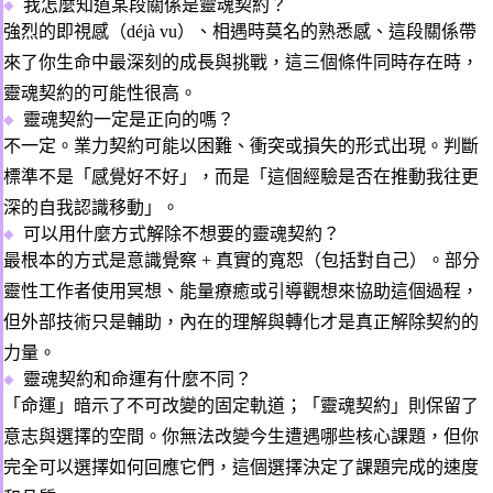
我怎麼知道某段關係是靈魂契約？
強烈的即視感（déjà vu）、相遇時莫名的熟悉感、這段關係帶
來了你生命中最深刻的成長與挑戰，這三個條件同時存在時，
靈魂契約的可能性很高。
靈魂契約一定是正向的嗎？
不一定。業力契約可能以困難、衝突或損失的形式出現。判斷
標準不是「感覺好不好」，而是「這個經驗是否在推動我往更
深的自我認識移動」。
可以用什麼方式解除不想要的靈魂契約？
最根本的方式是
意識覺察 + 真實的寬恕
（包括對自己）。部分
靈性工作者使用冥想、能量療癒或引導觀想來協助這個過程，
但外部技術只是輔助，內在的理解與轉化才是真正解除契約的
力量。
靈魂契約和命運有什麼不同？
「命運」暗示了不可改變的固定軌道；「靈魂契約」則保留了
意志與選擇的空間。你無法改變今生遭遇哪些核心課題，但你
完全可以選擇如何回應它們，這個選擇決定了課題完成的速度