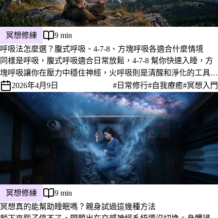
冥想修練
9 min
呼吸法怎麼選？腹式呼吸、4-7-8、方塊呼吸各適合什麼情境
同樣是呼吸，腹式呼吸適合日常放鬆，4-7-8 幫你快速入睡，方
塊呼吸讓你在壓力中穩住神經，火呼吸則是清醒和淨化的工具。
這篇整理四種最實用的呼吸法，讓你知道什麼情況用哪一種。
2026年4月9日
#日常修行
#自我療癒
#冥想入門
冥想修練
9 min
冥想真的能幫助睡眠嗎？親身試過這幾種方法