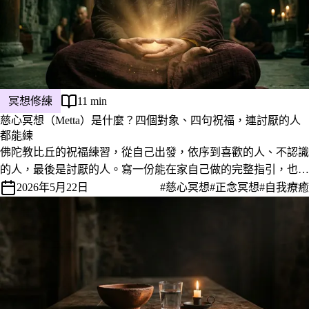
冥想修練
11 min
慈心冥想（Metta）是什麼？四個對象、四句祝福，連討厭的人
都能練
佛陀教比丘的祝福練習，從自己出發，依序到喜歡的人、不認識
的人，最後是討厭的人。寫一份能在家自己做的完整指引，也聊
聊為什麼最難的那一步反而最有效。
2026年5月22日
#慈心冥想
#正念冥想
#自我療癒