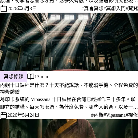
原理、初學者怎麼念才對、念多久有感，以及腦造影研究發現它
如何讓大腦的情緒中樞安靜下來。
2026年6月3日
#真言冥想
#冥想入門
#梵咒
冥想修練
13 min
內觀十日課程是什麼？十天不能說話、不能滑手機、全程免費的
禪修體驗
葛印卡系統的 Vipassana 十日課程在台灣已經運作三十多年。聊
聊它的結構、每天怎麼過、為什麼免費、哪些人適合，以及一份
過來人寫給想報名的你的誠實提醒。
2026年5月24日
#內觀
#Vipassana
#禪修