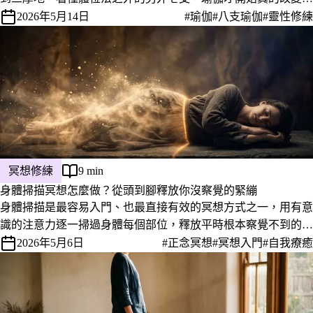
活。
2026年5月14日
#瑜伽
#八支瑜伽
#靈性修練
冥想修練
9 min
身體掃描冥想怎麼做？從頭到腳釋放你沒察覺的緊繃
身體掃描是最容易入門、也最直接有效的冥想方式之一，用有意
識的注意力逐一掃過身體每個部位，釋放平時根本察覺不到的緊
繃與情緒積累。這篇提供完整步驟說明，以及做的時候常見狀況
2026年5月6日
#正念冥想
#冥想入門
#自我療癒
的處理方式。