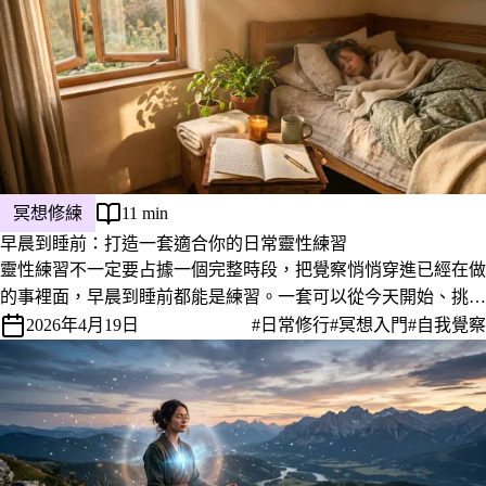
冥想修練
11 min
早晨到睡前：打造一套適合你的日常靈性練習
靈性練習不一定要占據一個完整時段，把覺察悄悄穿進已經在做
的事裡面，早晨到睡前都能是練習。一套可以從今天開始、挑一
兩個就夠用的日常框架。
2026年4月19日
#日常修行
#冥想入門
#自我覺察