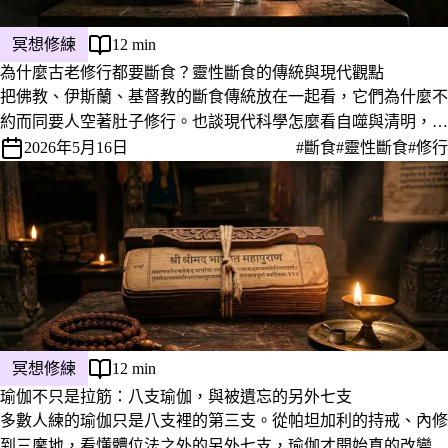
冥想修練
12 min
為什麼古老修行都要斷食？靈性斷食的傳統與現代觀點
把佛教、伊斯蘭、基督教的斷食傳統放在一起看，它們為什麼不
約而同要人空著肚子修行。也談現代科學怎麼看自噬與清明，以
及哪些人請先別自己斷食。
2026年5月16日
#斷食
#靈性斷食
#修行
冥想修練
12 min
瑜伽不只是拉筋：八支瑜伽，與被遺忘的另外七支
多數人練的瑜伽只是八支裡的第三支。從帕坦加利的持戒、內修
到三摩地，看懂體位法之外的另外七支，瑜伽才開始真的改變生