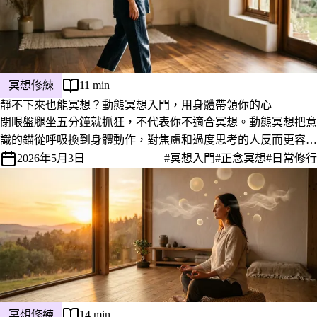
冥想修練
11 min
靜不下來也能冥想？動態冥想入門，用身體帶領你的心
閉眼盤腿坐五分鐘就抓狂，不代表你不適合冥想。動態冥想把意
識的錨從呼吸換到身體動作，對焦慮和過度思考的人反而更容易
進入。整理走路冥想、奧修動態靜心、日常動態冥想三種入門方
2026年5月3日
#冥想入門
#正念冥想
#日常修行
法，附 2024 年最新研究與我自己每天在用的 10 分鐘版本。
冥想修練
14 min