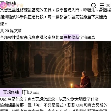
冥想修練
靈光宇宙
冥想是靈性修練最基礎的工具。從零基礎入門、呼吸法、身體掃
描到腦波科學與正念比較，每一篇都讓你讀完就能坐下來開始
練。
共 20 篇文章
全部
靈性覺醒
高我與意識
頻率與能量
冥想修練
宇宙訊息
冥想修練
10 min
OM 唵是什麼？真言冥想怎麼念，以及它對大腦做了什麼
瑜伽課最後那一聲「唵」不只是儀式。聊聊 OM 和真言冥想的