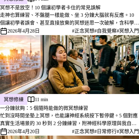
冥想不是放空！10 個讓初學者卡住的常見誤解
走神也算練習、不盤腿一樣能做、坐 3 分鐘大腦就有反應。10
個讓初學者誤會、甚至直接放棄的冥想迷思一次破解，含科學研
究、副作用警示與華人文化包袱。
2026年4月28日
#正念冥想
#自我覺察
#冥想入門
冥想修練
11 min
一分鐘就夠：5 個隨時能做的微冥想練習
忙到沒時間坐墊上冥想，也能讓神經系統按下暫停鍵。5 個對應
真實生活場景的 30 秒到 2 分鐘練習，附神經科學原理與我自己
撐過一年多的實戰體感。
2026年4月20日
#正念冥想
#日常修行
#冥想入門