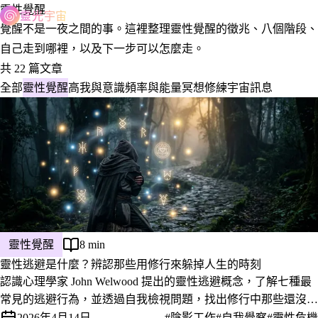
靈性覺醒
靈光宇宙
覺醒不是一夜之間的事。這裡整理靈性覺醒的徵兆、八個階段、
自己走到哪裡，以及下一步可以怎麼走。
共 22 篇文章
全部
靈性覺醒
高我與意識
頻率與能量
冥想修練
宇宙訊息
靈性覺醒
8 min
靈性逃避是什麼？辨認那些用修行來躲掉人生的時刻
認識心理學家 John Welwood 提出的靈性逃避概念，了解七種最
常見的逃避行為，並透過自我檢視問題，找出修行中那些還沒被
真正整合的課題。
2026年4月14日
#陰影工作
#自我覺察
#靈性危機