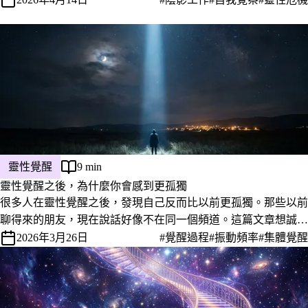
靈性覺醒
9 min
靈性覺醒之後，為什麼你會感到更孤獨
很多人在靈性覺醒之後，發現自己反而比以前更孤獨。那些以前
聊得來的朋友，現在說話好像不在同一個頻道。這篇文章想誠實
地談這件事。
2026年3月26日
#覺醒過程
#振動頻率
#集體覺醒