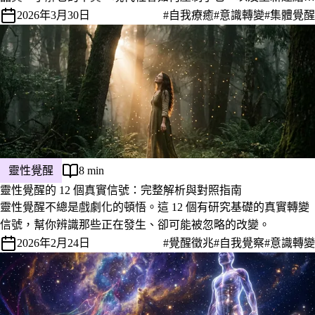
具體方法。
2026年3月30日
#自我療癒
#意識轉變
#集體覺醒
靈性覺醒
8 min
靈性覺醒的 12 個真實信號：完整解析與對照指南
靈性覺醒不總是戲劇化的頓悟。這 12 個有研究基礎的真實轉變
信號，幫你辨識那些正在發生、卻可能被忽略的改變。
2026年2月24日
#覺醒徵兆
#自我覺察
#意識轉變