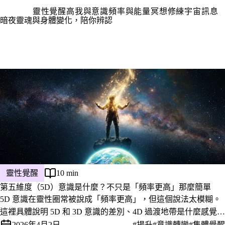
靈性覺醒
高我與意識
頻率與能量
冥想修練
宇宙訊息
暗夜靈魂與身體變化，陪你辨認
靈性覺醒
10 min
第五維度（5D）意識是什麼？不只是「頻率更高」那麼簡單
5D 意識在靈性圈常被說成「頻率更高」，但這個說法太模糊。
這裡具體說明 5D 和 3D 意識的差別、4D 過渡地帶是什麼感覺，
以及為什麼進入 5D 的過程往往比想像的更不舒服。
2026年4月2日
#揚升
#意識轉變
#集體覺醒