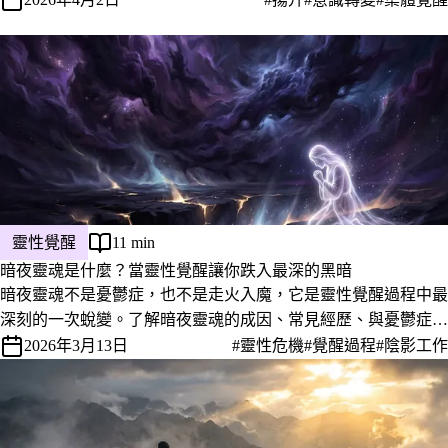
靈性覺醒
11 min
暗夜靈魂是什麼？當靈性覺醒讓你跌入最深的黑暗
暗夜靈魂不是憂鬱症，也不是走火入魔，它是靈性覺醒過程中最
深刻的一次蛻變。了解暗夜靈魂的成因、常見經歷、與憂鬱症的
差異，以及如何走過這段黑暗。
2026年3月13日
#靈性危機
#覺醒過程
#陰影工作