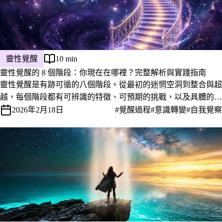
靈性覺醒
10 min
靈性覺醒的 8 個階段：你現在在哪裡？完整解析與實踐指南
靈性覺醒是有跡可循的八個階段。從最初的迷惘空洞到整合與超
越，每個階段都有可辨識的特徵、可預期的挑戰，以及具體的前
進方法。
2026年2月18日
#覺醒過程
#意識轉變
#自我覺察