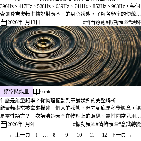
396Hz、417Hz、528Hz、639Hz、741Hz、852Hz、963Hz，每個
索爾費吉奧頻率據說對應不同的身心狀態。了解各頻率的傳統對
應、現有研究基礎，以及實際運用方式。
2026年1月13日
#聲音療癒
#振動頻率
#頌缽
頻率與能量
9 min
什麼是能量頻率？從物理振動到意識狀態的完整解析
能量頻率常被拿來描述一個人的狀態，但它到底是科學概念，還
是靈性語言？一次講清楚頻率在物理上的意思、靈性圈常見用
法，以及該怎麼正確理解。
2026年1月9日
#振動頻率
#情緒頻率
#意識轉變
← 上一頁
1
…
8
9
10
11
12
下一頁 →