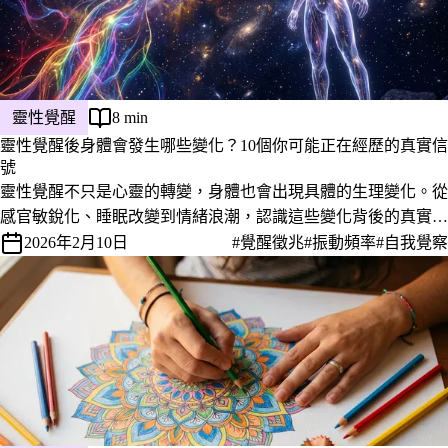
靈性覺醒
8 min
靈性覺醒後身體會發生哪些變化？10個你可能正在經歷的真實信
號
靈性覺醒不只是心靈的轉變，身體也會出現具體的生理變化。從
感官敏銳化、睡眠改變到情緒浪潮，認識這些變化背後的真實意
義。
2026年2月10日
#覺醒徵兆
#振動頻率
#自我覺察