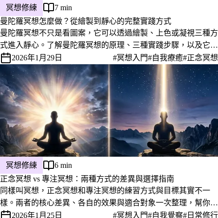
冥想修練
7 min
曼陀羅冥想怎麼做？從繪製到靜心的完整實踐方式
曼陀羅冥想不只是看圖案，它可以透過繪製、上色或凝視三種方
式進入靜心。了解曼陀羅冥想的原理、三種實踐步驟，以及它對
靜心和自我覺察特別有幫助的原因。
2026年1月29日
#冥想入門
#自我療癒
#正念冥想
冥想修練
6 min
正念冥想 vs 專注冥想：兩種方式的差異與選擇指南
同樣叫冥想，正念冥想和專注冥想的練習方式與目標其實不一
樣。兩者的核心差異、各自的效果與適合對象一次整理，幫你找
到更適合自己的練習方式。
2026年1月25日
#冥想入門
#自我覺察
#日常修行