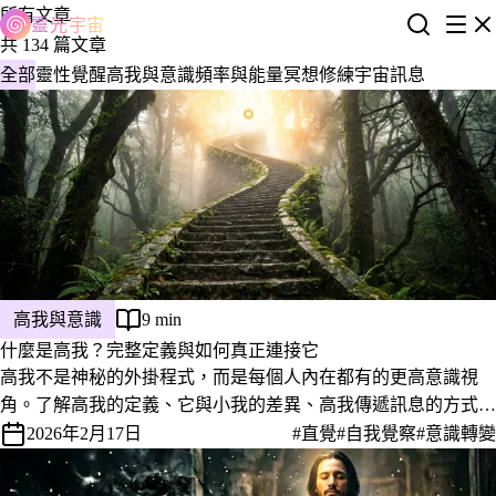
所有文章
靈光宇宙
共 134 篇文章
全部
靈性覺醒
高我與意識
頻率與能量
冥想修練
宇宙訊息
高我與意識
9 min
什麼是高我？完整定義與如何真正連接它
高我不是神秘的外掛程式，而是每個人內在都有的更高意識視
角。了解高我的定義、它與小我的差異、高我傳遞訊息的方式，
以及實際連接的方法。
2026年2月17日
#直覺
#自我覺察
#意識轉變