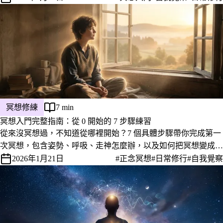
冥想修練
7 min
冥想入門完整指南：從 0 開始的 7 步驟練習
從來沒冥想過，不知道從哪裡開始？7 個具體步驟帶你完成第一
次冥想，包含姿勢、呼吸、走神怎麼辦，以及如何把冥想變成真
正的日常習慣。
2026年1月21日
#正念冥想
#日常修行
#自我覺察