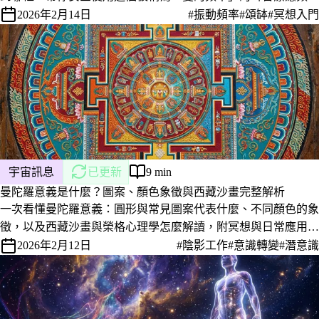
率。
2026年2月14日
#振動頻率
#頌缽
#冥想入門
宇宙訊息
已更新
9 min
曼陀羅意義是什麼？圖案、顏色象徵與西藏沙畫完整解析
一次看懂曼陀羅意義：圓形與常見圖案代表什麼、不同顏色的象
徵，以及西藏沙畫與榮格心理學怎麼解讀，附冥想與日常應用方
式。
2026年2月12日
#陰影工作
#意識轉變
#潛意識