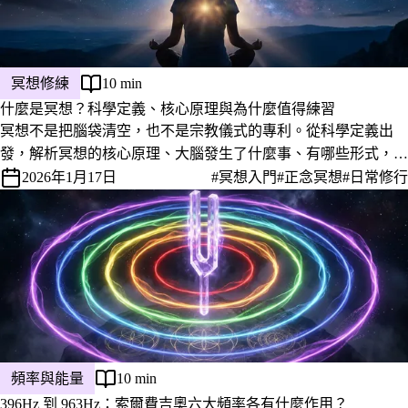
冥想修練
10 min
什麼是冥想？科學定義、核心原理與為什麼值得練習
冥想不是把腦袋清空，也不是宗教儀式的專利。從科學定義出
發，解析冥想的核心原理、大腦發生了什麼事、有哪些形式，以
及為什麼它值得成為你的日常練習。
2026年1月17日
#冥想入門
#正念冥想
#日常修行
頻率與能量
10 min
396Hz 到 963Hz：索爾費吉奧六大頻率各有什麼作用？