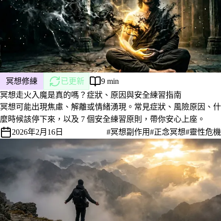
冥想修練
已更新
9 min
冥想走火入魔是真的嗎？症狀、原因與安全練習指南
冥想可能出現焦慮、解離或情緒湧現。常見症狀、風險原因、什
麼時候該停下來，以及 7 個安全練習原則，帶你安心上座。
2026年2月16日
#冥想副作用
#正念冥想
#靈性危機