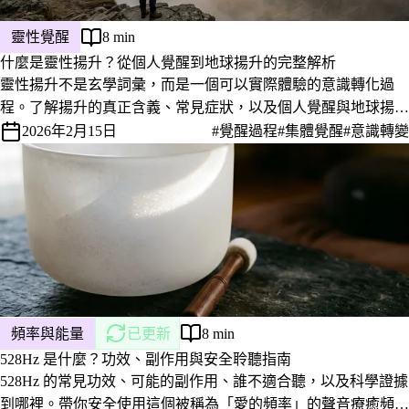
靈性覺醒
8 min
什麼是靈性揚升？從個人覺醒到地球揚升的完整解析
靈性揚升不是玄學詞彙，而是一個可以實際體驗的意識轉化過
程。了解揚升的真正含義、常見症狀，以及個人覺醒與地球揚升
之間的關係。
2026年2月15日
#覺醒過程
#集體覺醒
#意識轉變
頻率與能量
已更新
8 min
528Hz 是什麼？功效、副作用與安全聆聽指南
528Hz 的常見功效、可能的副作用、誰不適合聽，以及科學證據
到哪裡。帶你安全使用這個被稱為「愛的頻率」的聲音療癒頻