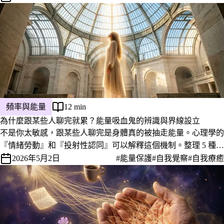
的關鍵差異。
頻率與能量
12 min
為什麼跟某些人聊完就累？能量吸血鬼的辨識與界線設立
不是你太敏感，跟某些人聊完是身體真的被抽走能量。心理學的
『情緒勞動』和『投射性認同』可以解釋這個機制。整理 5 種典
型能量吸血鬼類型、6 個身體會先發出的訊號，以及不傷感情也
2026年5月2日
#能量保護
#自我覺察
#自我療癒
能設下界線的具體做法。