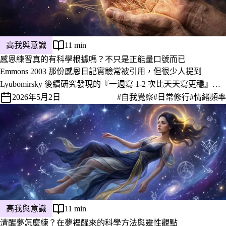
高我與意識
11 min
感恩練習真的有科學根據嗎？不只是正能量口號而已
Emmons 2003 那份感恩日記實驗常被引用，但很少人提到
Lyubomirsky 後續研究發現的『一週寫 1-2 次比天天寫更穩』。
整理感恩練習真正起作用的腦機制、為什麼有些人寫久了越來越
2026年5月2日
#自我覺察
#日常修行
#情緒頻率
麻木，以及那個少有人提起的『感恩疲勞』訊號。
高我與意識
11 min
清醒夢怎麼練？在夢裡醒來的科學方法與靈性觀點