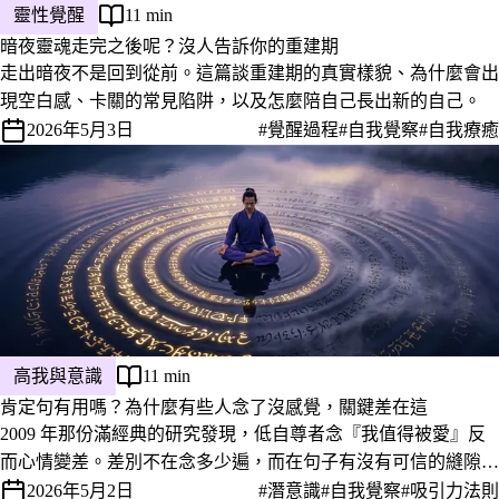
靈性覺醒
11 min
暗夜靈魂走完之後呢？沒人告訴你的重建期
走出暗夜不是回到從前。這篇談重建期的真實樣貌、為什麼會出
現空白感、卡關的常見陷阱，以及怎麼陪自己長出新的自己。
2026年5月3日
#覺醒過程
#自我覺察
#自我療癒
高我與意識
11 min
肯定句有用嗎？為什麼有些人念了沒感覺，關鍵差在這
2009 年那份滿經典的研究發現，低自尊者念『我值得被愛』反
而心情變差。差別不在念多少遍，而在句子有沒有可信的縫隙、
有沒有連到你真正在乎的事。整理 5 個讓肯定句真的進入潛意識
2026年5月2日
#潛意識
#自我覺察
#吸引力法則