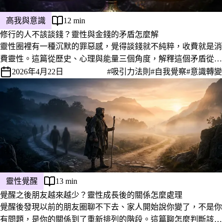
高我與意識
12 min
修行的人不該談錢？靈性與金錢的矛盾怎麼解
靈性圈裡有一種沉默的罪惡感，覺得談錢就不純粹，收費就是消
費靈性。這篇從歷史、心理與能量三個角度，解釋這個矛盾從哪
裡來，以及它為什麼不成立。
2026年4月22日
#吸引力法則
#自我覺察
#意識轉變
靈性覺醒
13 min
覺醒之後朋友越來越少？靈性成長後的關係怎麼處理
覺醒後發現以前的朋友圈聊不下去、家人開始說你變了，不是你
有問題，是你的關係到了重新排列的階段。這篇聊怎麼判斷該留