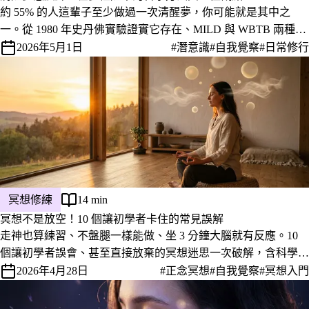
約 55% 的人這輩子至少做過一次清醒夢，你可能就是其中之
一。從 1980 年史丹佛實驗證實它存在、MILD 與 WBTB 兩種主
流訓練法，到藏傳夢瑜伽看待清醒夢的不同角度，一篇整理完。
2026年5月1日
#潛意識
#自我覺察
#日常修行
冥想修練
14 min
冥想不是放空！10 個讓初學者卡住的常見誤解
走神也算練習、不盤腿一樣能做、坐 3 分鐘大腦就有反應。10
個讓初學者誤會、甚至直接放棄的冥想迷思一次破解，含科學研
究、副作用警示與華人文化包袱。
2026年4月28日
#正念冥想
#自我覺察
#冥想入門