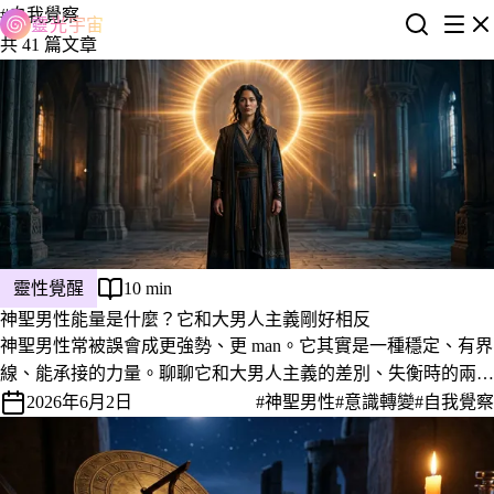
#自我覺察
靈光宇宙
共 41 篇文章
靈性覺醒
10 min
神聖男性能量是什麼？它和大男人主義剛好相反
神聖男性常被誤會成更強勢、更 man。它其實是一種穩定、有界
線、能承接的力量。聊聊它和大男人主義的差別、失衡時的兩種
樣子，以及為什麼不管你是男是女都需要它。
2026年6月2日
#神聖男性
#意識轉變
#自我覺察