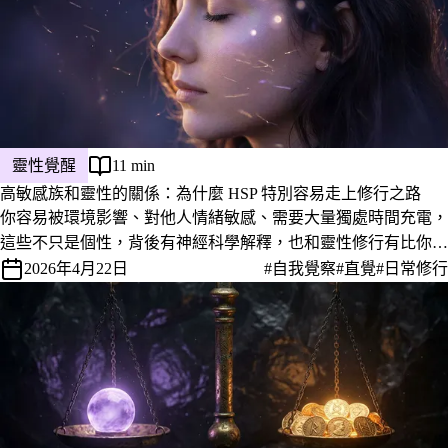
靈性覺醒
11 min
高敏感族和靈性的關係：為什麼 HSP 特別容易走上修行之路
你容易被環境影響、對他人情緒敏感、需要大量獨處時間充電，
這些不只是個性，背後有神經科學解釋，也和靈性修行有比你想
像中更直接的連結。
2026年4月22日
#自我覺察
#直覺
#日常修行