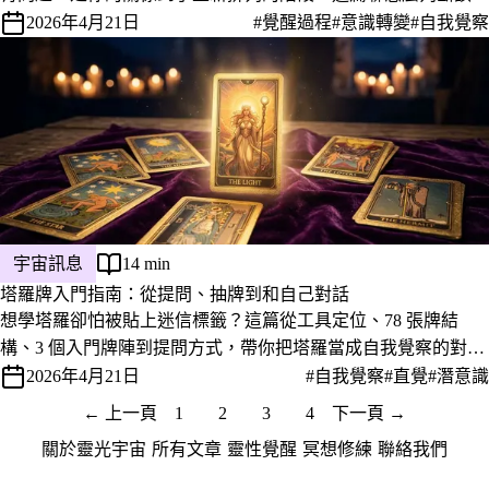
該走、怎麼面對家人，以及別急著把人都換成靈性圈。
2026年4月21日
#覺醒過程
#意識轉變
#自我覺察
宇宙訊息
14 min
塔羅牌入門指南：從提問、抽牌到和自己對話
想學塔羅卻怕被貼上迷信標籤？這篇從工具定位、78 張牌結
構、3 個入門牌陣到提問方式，帶你把塔羅當成自我覺察的對話
工具，不神化也不輕看。
2026年4月21日
#自我覺察
#直覺
#潛意識
← 上一頁
1
2
3
4
下一頁 →
關於靈光宇宙
·
所有文章
·
靈性覺醒
·
冥想修練
·
聯絡我們
·
隱私權政策
服務條款