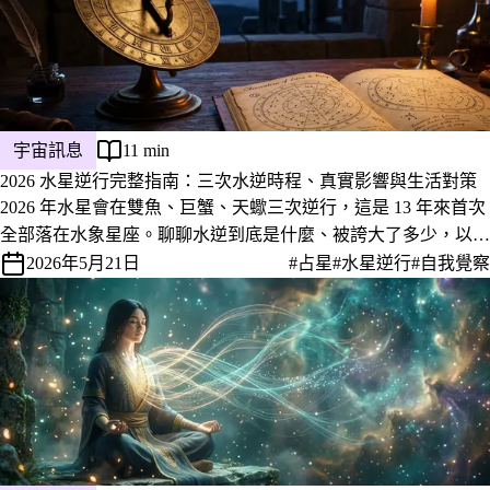
宇宙訊息
11 min
2026 水星逆行完整指南：三次水逆時程、真實影響與生活對策
2026 年水星會在雙魚、巨蟹、天蠍三次逆行，這是 13 年來首次
全部落在水象星座。聊聊水逆到底是什麼、被誇大了多少，以及
這三段日子怎麼安排會更舒服。
2026年5月21日
#占星
#水星逆行
#自我覺察